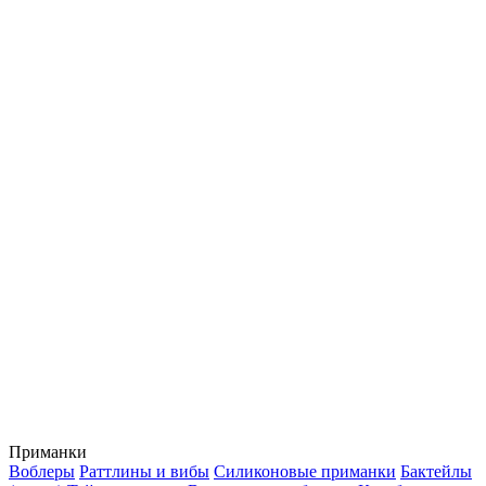
Приманки
Воблеры
Раттлины и вибы
Силиконовые приманки
Бактейлы