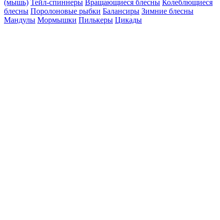
(мышь)
Тейл-спиннеры
Вращающиеся блесны
Колеблющиеся
блесны
Поролоновые рыбки
Балансиры
Зимние блесны
Мандулы
Мормышки
Пилькеры
Цикады