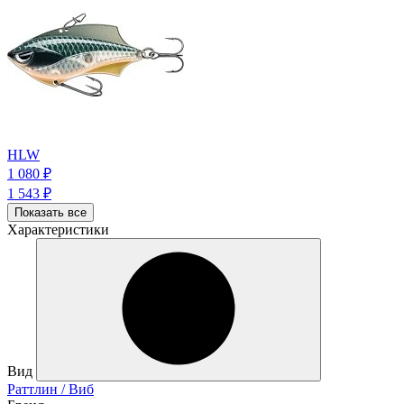
HLW
1 080
₽
1 543
₽
Показать все
Характеристики
Вид
Раттлин / Виб