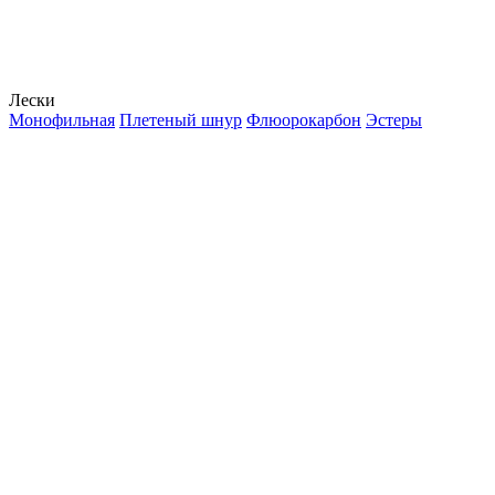
Лески
Монофильная
Плетеный шнур
Флюорокарбон
Эстеры