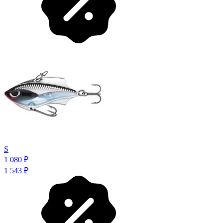
S
1 080
₽
1 543
₽