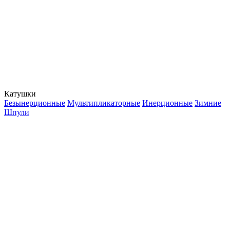
Катушки
Безынерционные
Мультипликаторные
Инерционные
Зимние
Шпули