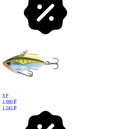
YP
1 080
₽
1 543
₽