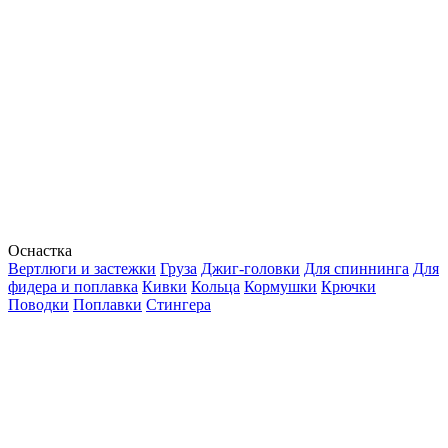
Оснастка
Вертлюги и застежки
Груза
Джиг-головки
Для спиннинга
Для
фидера и поплавка
Кивки
Кольца
Кормушки
Крючки
Поводки
Поплавки
Стингера