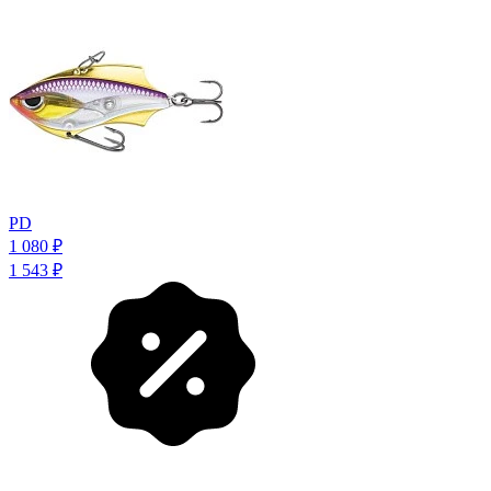
PD
1 080
₽
1 543
₽