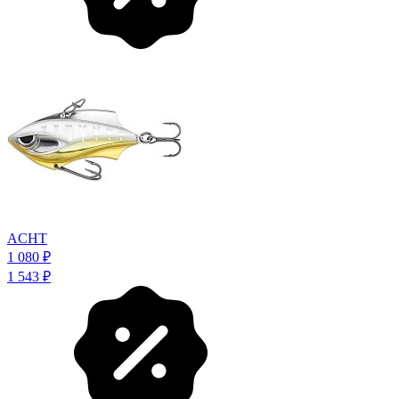
ACHT
1 080
₽
1 543
₽