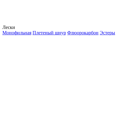
Лески
Монофильная
Плетеный шнур
Флюорокарбон
Эстеры