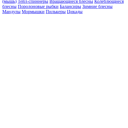
(мышь)
Тейл-спиннеры
Вращающиеся блесны
Колеблющиеся
блесны
Поролоновые рыбки
Балансиры
Зимние блесны
Мандулы
Мормышки
Пилькеры
Цикады