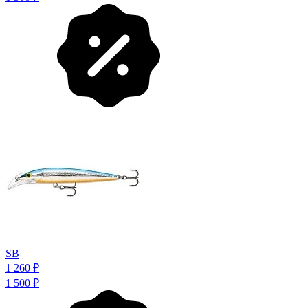
SB
1 260
₽
1 500
₽