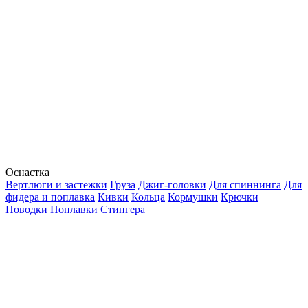
Оснастка
Вертлюги и застежки
Груза
Джиг-головки
Для спиннинга
Для
фидера и поплавка
Кивки
Кольца
Кормушки
Крючки
Поводки
Поплавки
Стингера