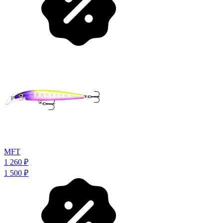
MFT
1 260
₽
1 500
₽