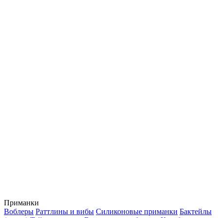
Приманки
Воблеры
Раттлины и вибы
Силиконовые приманки
Бактейлы