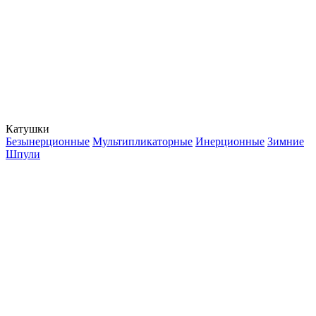
Катушки
Безынерционные
Мультипликаторные
Инерционные
Зимние
Шпули