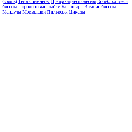
(мышь)
Тейл-спиннеры
Вращающиеся блесны
Колеблющиеся
блесны
Поролоновые рыбки
Балансиры
Зимние блесны
Мандулы
Мормышки
Пилькеры
Цикады