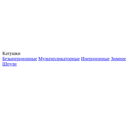
Катушки
Безынерционные
Мультипликаторные
Инерционные
Зимние
Шпули