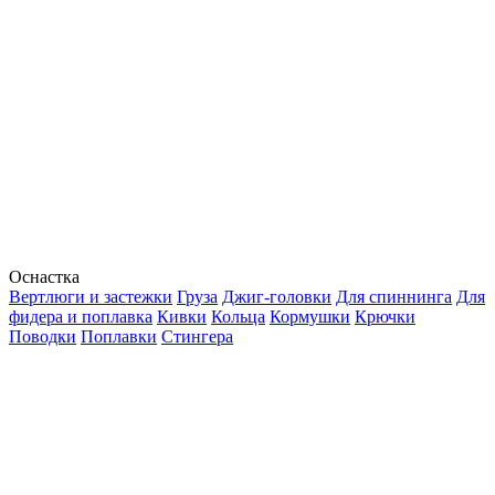
Оснастка
Вертлюги и застежки
Груза
Джиг-головки
Для спиннинга
Для
фидера и поплавка
Кивки
Кольца
Кормушки
Крючки
Поводки
Поплавки
Стингера