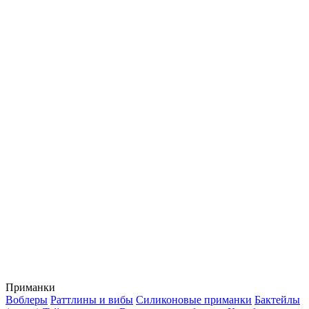
Приманки
Воблеры
Раттлины и вибы
Силиконовые приманки
Бактейлы