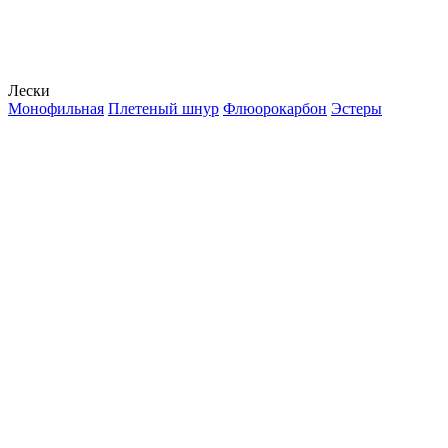
Лески
Монофильная
Плетеный шнур
Флюорокарбон
Эстеры