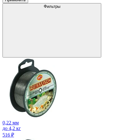
Фильтры
0,22 мм
до 4,2 кг
516
₽