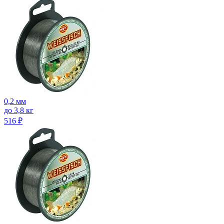
0,2 мм
до 3,8 кг
516
₽