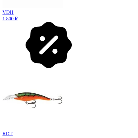
VDH
1 800
₽
RDT