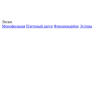
Лески
Монофильная
Плетеный шнур
Флюорокарбон
Эстеры