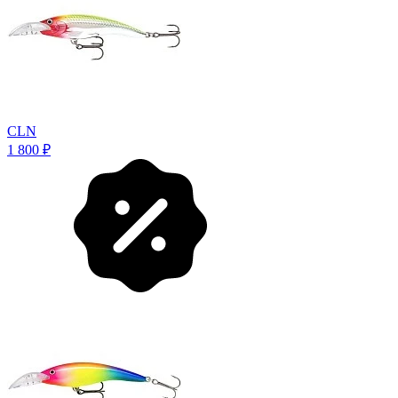
CLN
1 800
₽