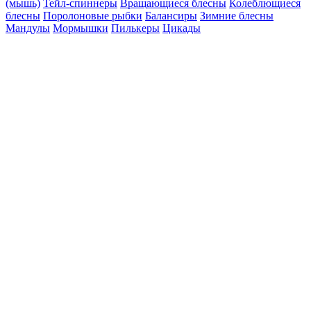
(мышь)
Тейл-спиннеры
Вращающиеся блесны
Колеблющиеся
блесны
Поролоновые рыбки
Балансиры
Зимние блесны
Мандулы
Мормышки
Пилькеры
Цикады