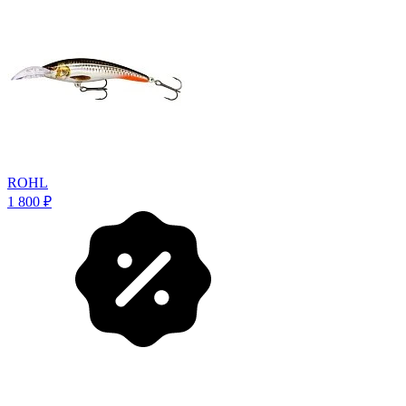
ROHL
1 800
₽