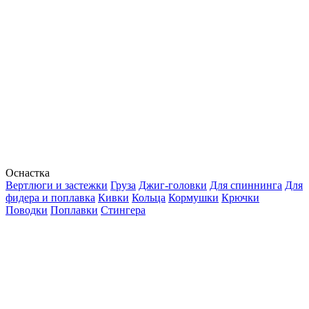
Оснастка
Вертлюги и застежки
Груза
Джиг-головки
Для спиннинга
Для
фидера и поплавка
Кивки
Кольца
Кормушки
Крючки
Поводки
Поплавки
Стингера