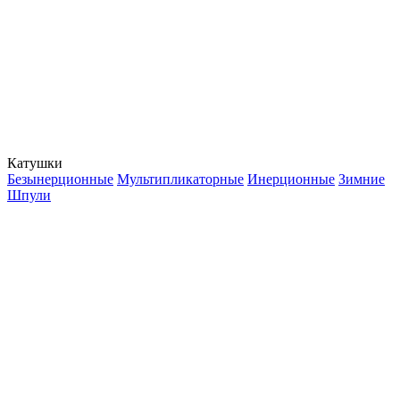
Катушки
Безынерционные
Мультипликаторные
Инерционные
Зимние
Шпули