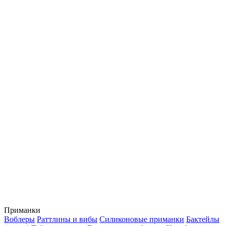
Приманки
Воблеры
Раттлины и вибы
Силиконовые приманки
Бактейлы