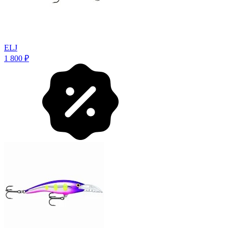
ELJ
1 800
₽