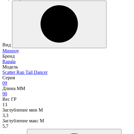
Вид
Минноу
Бренд
Rapala
Модель
Scatter Rap Tail Dancer
Серия
09
Длина ММ
90
Вес ГР
13
Заглубление мин М
3,3
Заглубление макс М
5,7