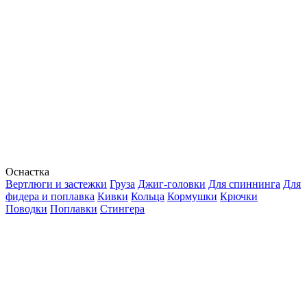
Оснастка
Вертлюги и застежки
Груза
Джиг-головки
Для спиннинга
Для
фидера и поплавка
Кивки
Кольца
Кормушки
Крючки
Поводки
Поплавки
Стингера