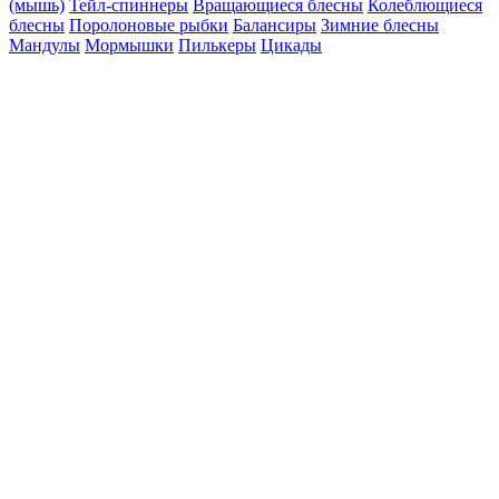
(мышь)
Тейл-спиннеры
Вращающиеся блесны
Колеблющиеся
блесны
Поролоновые рыбки
Балансиры
Зимние блесны
Мандулы
Мормышки
Пилькеры
Цикады