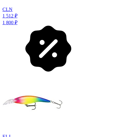
CLN
1 512
₽
1 800
₽
ELJ