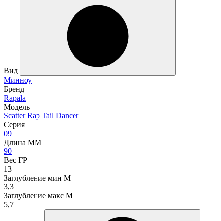
Вид
Минноу
Бренд
Rapala
Модель
Scatter Rap Tail Dancer
Серия
09
Длина ММ
90
Вес ГР
13
Заглубление мин М
3,3
Заглубление макс М
5,7