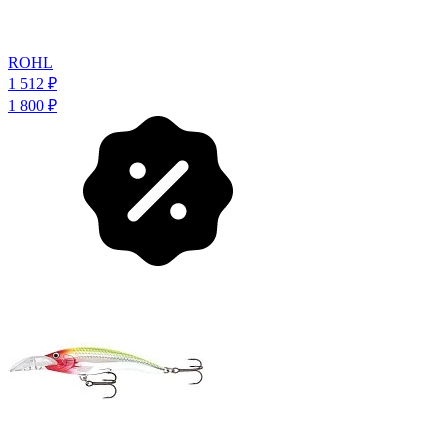
ROHL
1 512
₽
1 800
₽