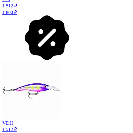
1 512
₽
1 800
₽
VDH
1 512
₽