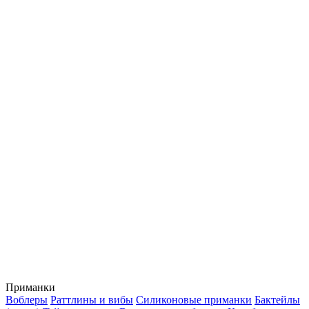
Приманки
Воблеры
Раттлины и вибы
Силиконовые приманки
Бактейлы