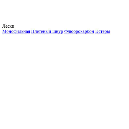
Лески
Монофильная
Плетеный шнур
Флюорокарбон
Эстеры