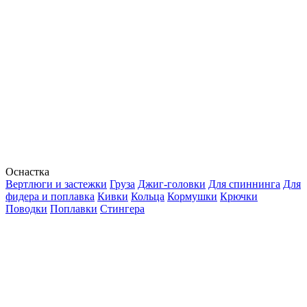
Оснастка
Вертлюги и застежки
Груза
Джиг-головки
Для спиннинга
Для
фидера и поплавка
Кивки
Кольца
Кормушки
Крючки
Поводки
Поплавки
Стингера