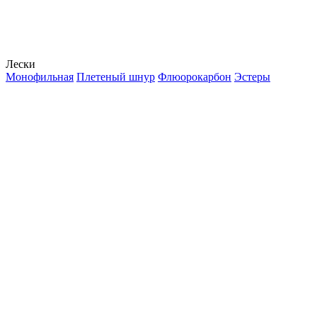
Лески
Монофильная
Плетеный шнур
Флюорокарбон
Эстеры