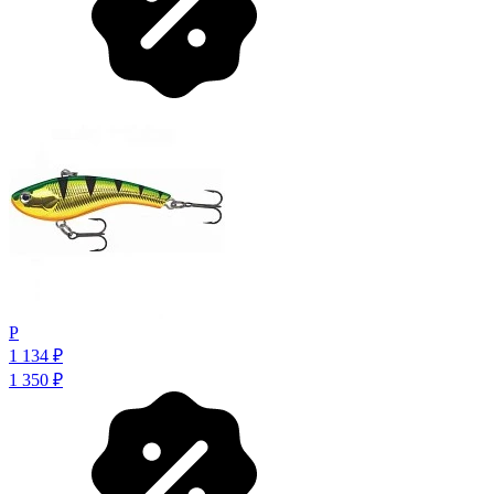
P
1 134
₽
1 350
₽