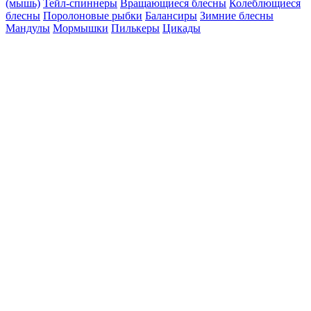
(мышь)
Тейл-спиннеры
Вращающиеся блесны
Колеблющиеся
блесны
Поролоновые рыбки
Балансиры
Зимние блесны
Мандулы
Мормышки
Пилькеры
Цикады