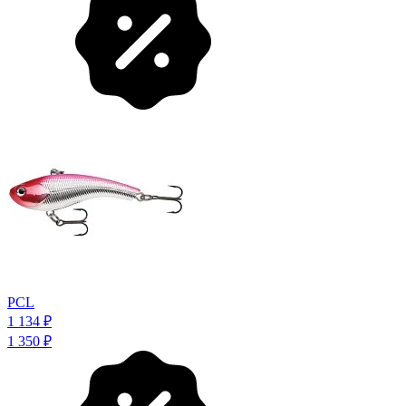
PCL
1 134
₽
1 350
₽