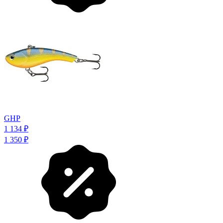
GHP
1 134
₽
1 350
₽