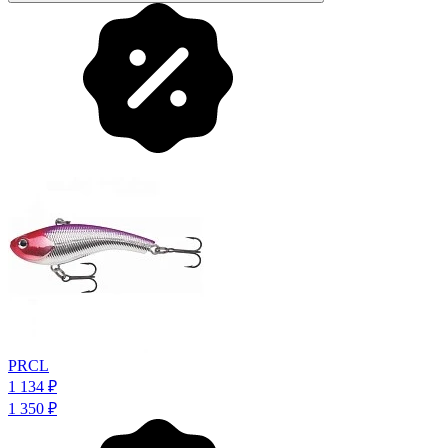
PRCL
1 134
₽
1 350
₽