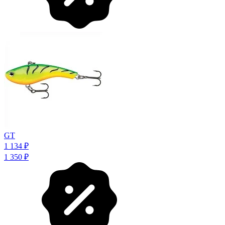
GT
1 134
₽
1 350
₽