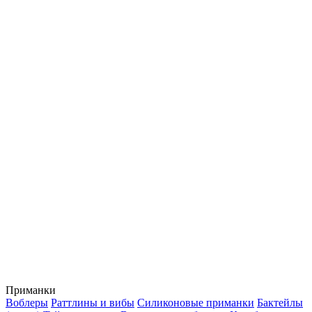
Приманки
Воблеры
Раттлины и вибы
Силиконовые приманки
Бактейлы