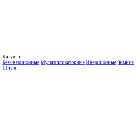
Катушки
Безынерционные
Мультипликаторные
Инерционные
Зимние
Шпули