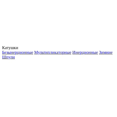
Катушки
Безынерционные
Мультипликаторные
Инерционные
Зимние
Шпули