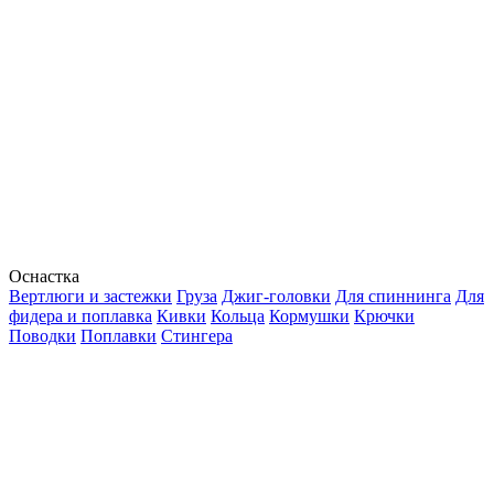
Оснастка
Вертлюги и застежки
Груза
Джиг-головки
Для спиннинга
Для
фидера и поплавка
Кивки
Кольца
Кормушки
Крючки
Поводки
Поплавки
Стингера