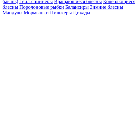
(мышь)
Тейл-спиннеры
Вращающиеся блесны
Колеблющиеся
блесны
Поролоновые рыбки
Балансиры
Зимние блесны
Мандулы
Мормышки
Пилькеры
Цикады