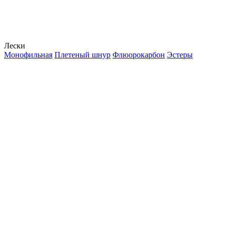
Лески
Монофильная
Плетеный шнур
Флюорокарбон
Эстеры