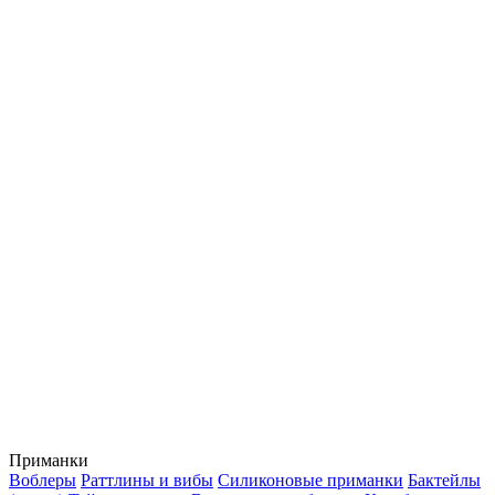
Приманки
Воблеры
Раттлины и вибы
Силиконовые приманки
Бактейлы