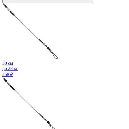
30 см
до 28 кг
258
₽