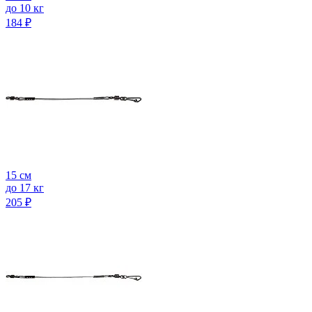
до 10 кг
184
₽
15 см
до 17 кг
205
₽