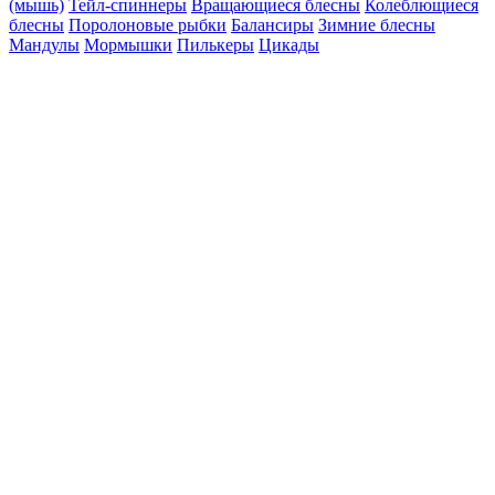
(мышь)
Тейл-спиннеры
Вращающиеся блесны
Колеблющиеся
блесны
Поролоновые рыбки
Балансиры
Зимние блесны
Мандулы
Мормышки
Пилькеры
Цикады