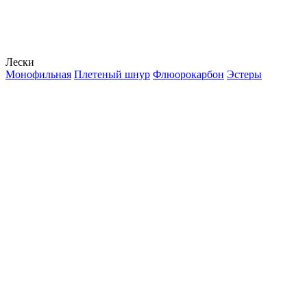
Лески
Монофильная
Плетеный шнур
Флюорокарбон
Эстеры