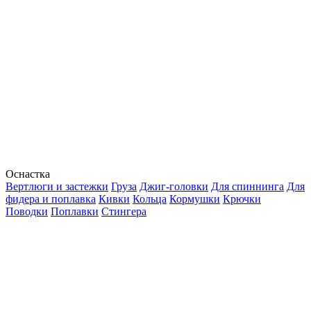
Оснастка
Вертлюги и застежки
Груза
Джиг-головки
Для спиннинга
Для
фидера и поплавка
Кивки
Кольца
Кормушки
Крючки
Поводки
Поплавки
Стингера