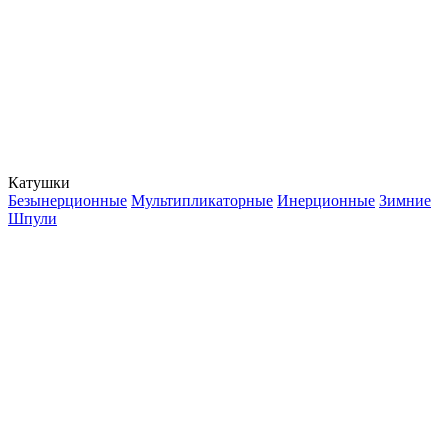
Катушки
Безынерционные
Мультипликаторные
Инерционные
Зимние
Шпули