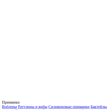
Приманки
Воблеры
Раттлины и вибы
Силиконовые приманки
Бактейлы