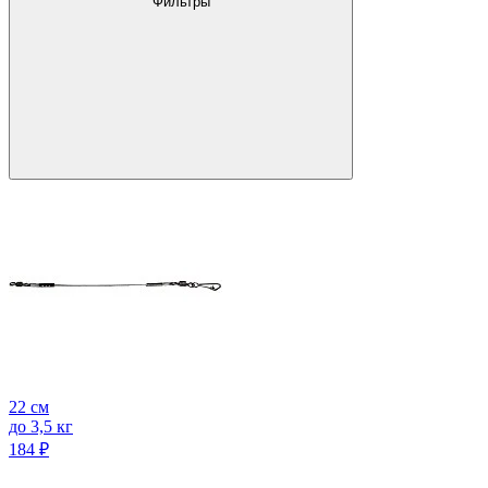
Фильтры
22 см
до 3,5 кг
184
₽