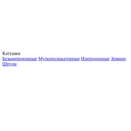
Катушки
Безынерционные
Мультипликаторные
Инерционные
Зимние
Шпули