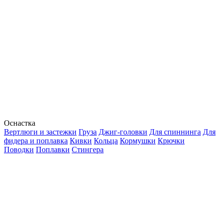
Оснастка
Вертлюги и застежки
Груза
Джиг-головки
Для спиннинга
Для
фидера и поплавка
Кивки
Кольца
Кормушки
Крючки
Поводки
Поплавки
Стингера