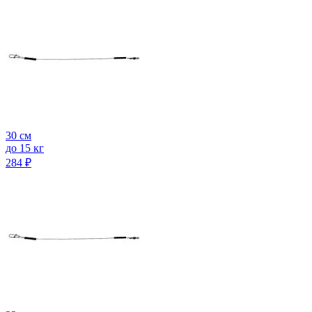
30 см
до 15 кг
284
₽