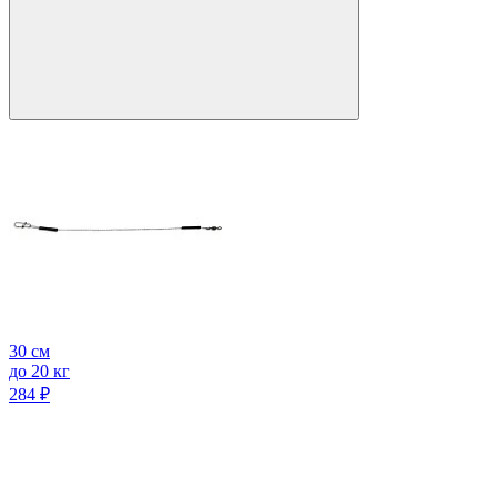
30 см
до 20 кг
284
₽