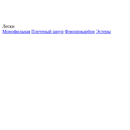
Лески
Монофильная
Плетеный шнур
Флюорокарбон
Эстеры