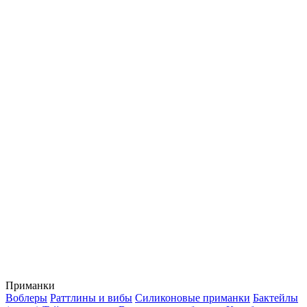
Приманки
Воблеры
Раттлины и вибы
Силиконовые приманки
Бактейлы