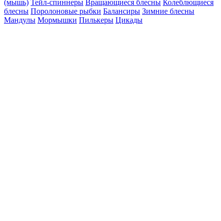
(мышь)
Тейл-спиннеры
Вращающиеся блесны
Колеблющиеся
блесны
Поролоновые рыбки
Балансиры
Зимние блесны
Мандулы
Мормышки
Пилькеры
Цикады