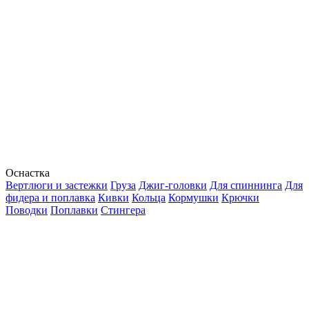
Оснастка
Вертлюги и застежки
Груза
Джиг-головки
Для спиннинга
Для
фидера и поплавка
Кивки
Кольца
Кормушки
Крючки
Поводки
Поплавки
Стингера