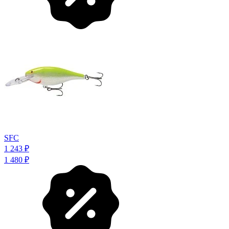
SFC
1 243
₽
1 480
₽