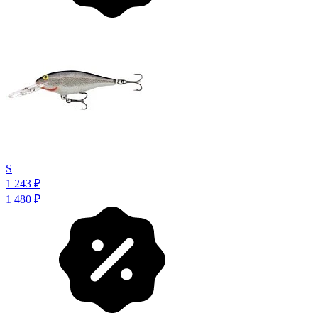
S
1 243
₽
1 480
₽