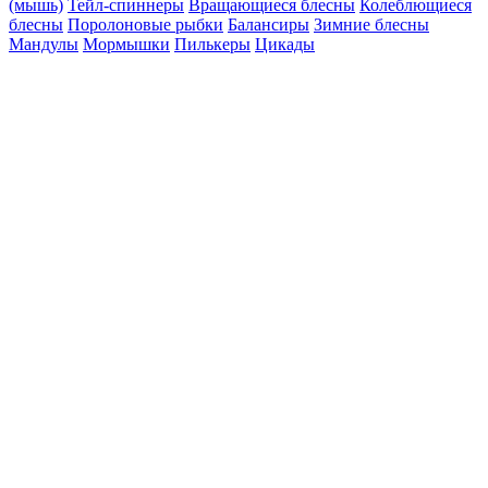
(мышь)
Тейл-спиннеры
Вращающиеся блесны
Колеблющиеся
блесны
Поролоновые рыбки
Балансиры
Зимние блесны
Мандулы
Мормышки
Пилькеры
Цикады