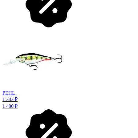
PEHL
1 243
₽
1 480
₽