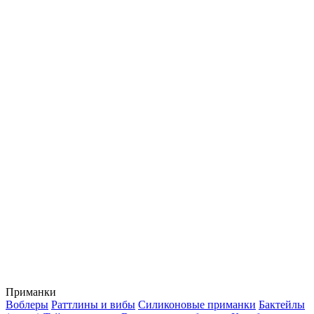
Приманки
Воблеры
Раттлины и вибы
Силиконовые приманки
Бактейлы