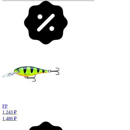
FP
1 243
₽
1 480
₽