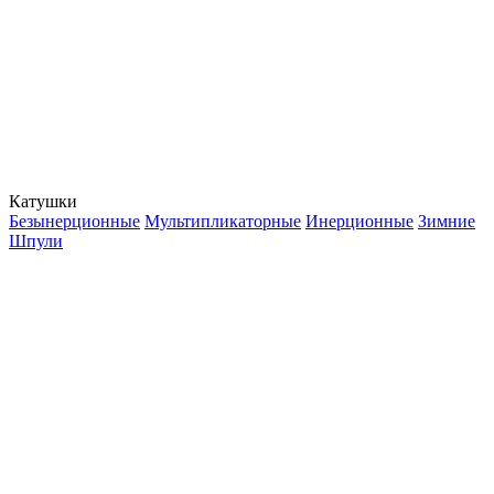
Катушки
Безынерционные
Мультипликаторные
Инерционные
Зимние
Шпули