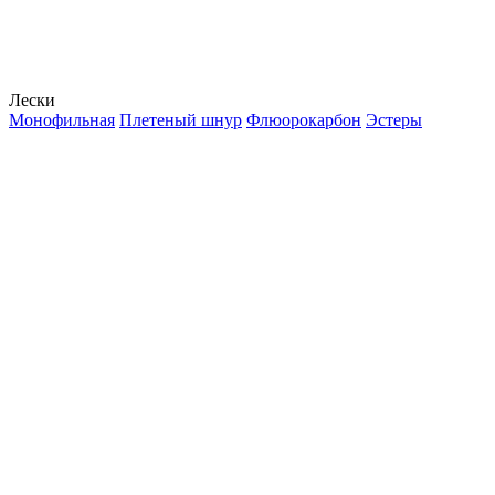
Лески
Монофильная
Плетеный шнур
Флюорокарбон
Эстеры