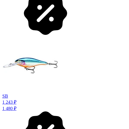
SB
1 243
₽
1 480
₽