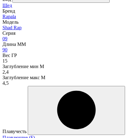
Шед
Бренд
Rapala
Модель
Shad Rap
Серия
09
Длина ММ
90
Вес ГР
15
Заглубление мин М
2,4
Заглубление макс М
4,5
Плавучесть
Плавающие (F)