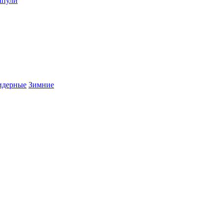
пули
дерные
Зимние