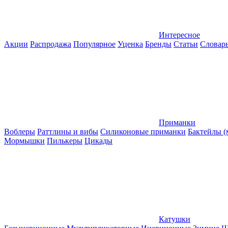
Интересное
Акции
Распродажа
Популярное
Уценка
Бренды
Статьи
Словар
Приманки
Воблеры
Раттлины и вибы
Силиконовые приманки
Бактейлы 
Мормышки
Пилькеры
Цикады
Катушки