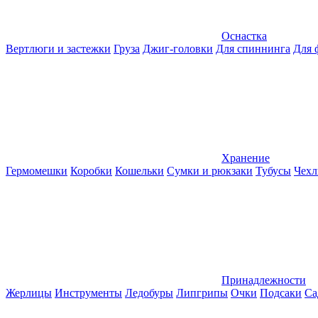
Оснастка
Вертлюги и застежки
Груза
Джиг-головки
Для спиннинга
Для 
Хранение
Гермомешки
Коробки
Кошельки
Сумки и рюкзаки
Тубусы
Чехл
Принадлежности
Жерлицы
Инструменты
Ледобуры
Липгрипы
Очки
Подсаки
Са