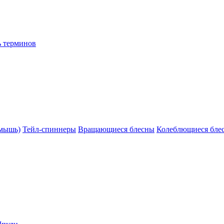
ь терминов
(мышь)
Тейл-спиннеры
Вращающиеся блесны
Колеблющиеся бле