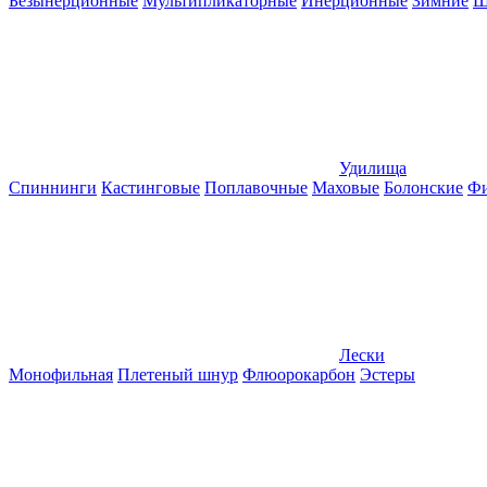
Безынерционные
Мультипликаторные
Инерционные
Зимние
Ш
Удилища
Спиннинги
Кастинговые
Поплавочные
Маховые
Болонские
Фи
Лески
Монофильная
Плетеный шнур
Флюорокарбон
Эстеры