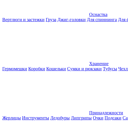
Оснастка
Вертлюги и застежки
Груза
Джиг-головки
Для спиннинга
Для 
Хранение
Гермомешки
Коробки
Кошельки
Сумки и рюкзаки
Тубусы
Чехл
Принадлежности
Жерлицы
Инструменты
Ледобуры
Липгрипы
Очки
Подсаки
Са