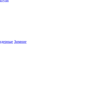
пули
дерные
Зимние