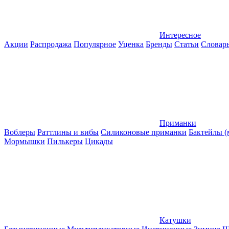
Интересное
Акции
Распродажа
Популярное
Уценка
Бренды
Статьи
Словар
Приманки
Воблеры
Раттлины и вибы
Силиконовые приманки
Бактейлы 
Мормышки
Пилькеры
Цикады
Катушки