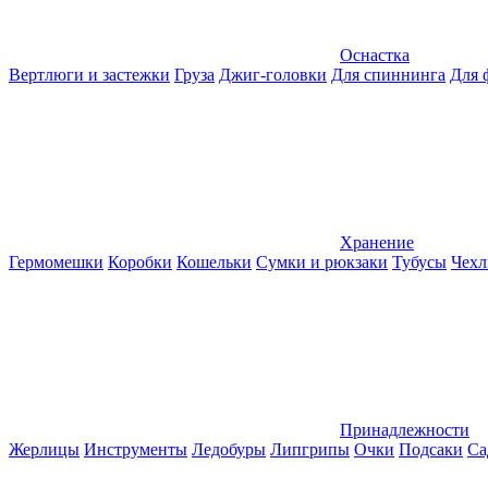
Оснастка
Вертлюги и застежки
Груза
Джиг-головки
Для спиннинга
Для 
Хранение
Гермомешки
Коробки
Кошельки
Сумки и рюкзаки
Тубусы
Чехл
Принадлежности
Жерлицы
Инструменты
Ледобуры
Липгрипы
Очки
Подсаки
Са