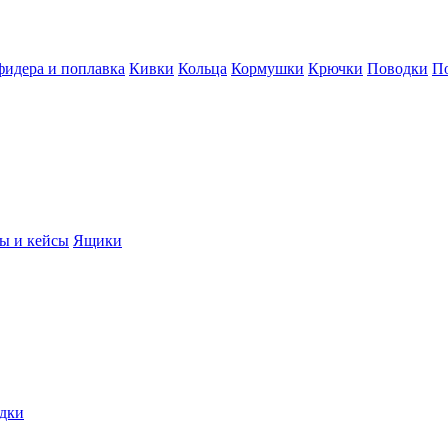
фидера и поплавка
Кивки
Кольца
Кормушки
Крючки
Поводки
П
ы и кейсы
Ящики
дки