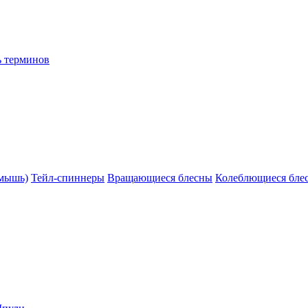
ь терминов
(мышь)
Тейл-спиннеры
Вращающиеся блесны
Колеблющиеся бле