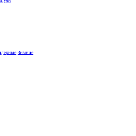
пули
дерные
Зимние