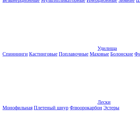
Безынерционные
Мультипликаторные
Инерционные
Зимние
Ш
Удилища
Спиннинги
Кастинговые
Поплавочные
Маховые
Болонские
Фи
Лески
Монофильная
Плетеный шнур
Флюорокарбон
Эстеры