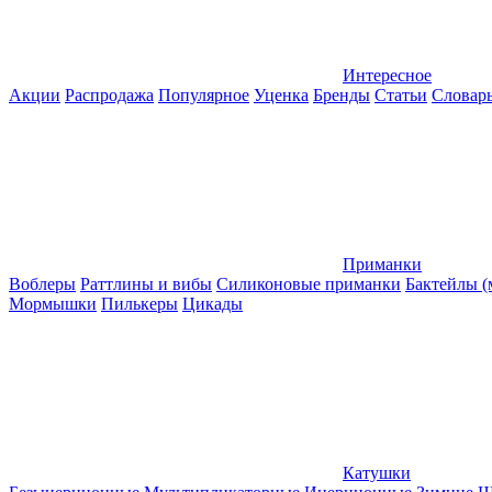
Интересное
Акции
Распродажа
Популярное
Уценка
Бренды
Статьи
Словар
Приманки
Воблеры
Раттлины и вибы
Силиконовые приманки
Бактейлы 
Мормышки
Пилькеры
Цикады
Катушки