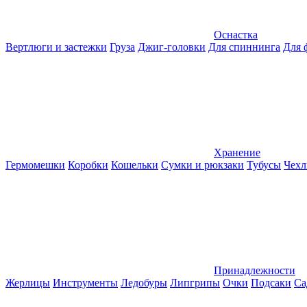
Оснастка
Вертлюги и застежки
Груза
Джиг-головки
Для спиннинга
Для 
Хранение
Гермомешки
Коробки
Кошельки
Сумки и рюкзаки
Тубусы
Чехл
Принадлежности
Жерлицы
Инструменты
Ледобуры
Липгрипы
Очки
Подсаки
Са