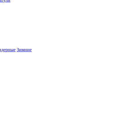
пули
дерные
Зимние