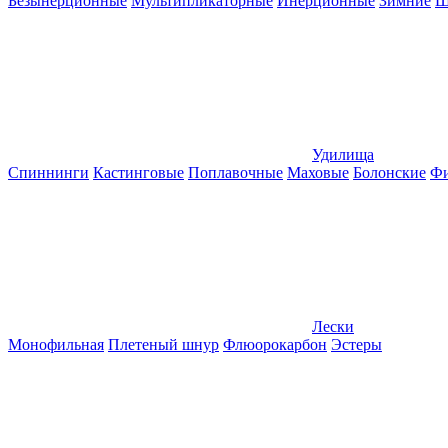
Безынерционные
Мультипликаторные
Инерционные
Зимние
Ш
Удилища
Спиннинги
Кастинговые
Поплавочные
Маховые
Болонские
Фи
Лески
Монофильная
Плетеный шнур
Флюорокарбон
Эстеры