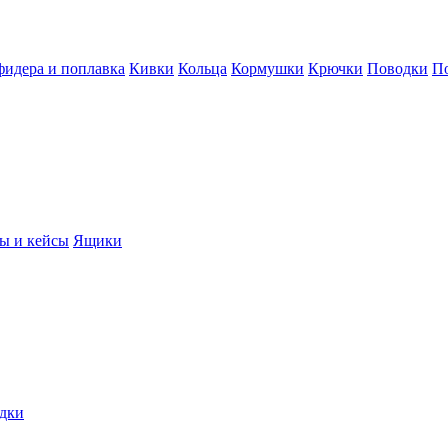
фидера и поплавка
Кивки
Кольца
Кормушки
Крючки
Поводки
П
ы и кейсы
Ящики
дки