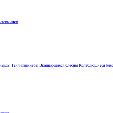
ь терминов
(мышь)
Тейл-спиннеры
Вращающиеся блесны
Колеблющиеся бле