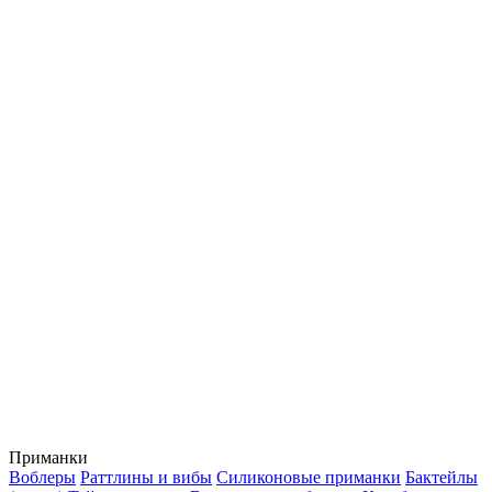
Приманки
Воблеры
Раттлины и вибы
Силиконовые приманки
Бактейлы