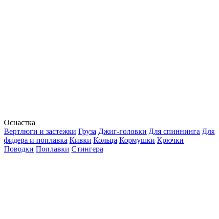
Оснастка
Вертлюги и застежки
Груза
Джиг-головки
Для спиннинга
Для
фидера и поплавка
Кивки
Кольца
Кормушки
Крючки
Поводки
Поплавки
Стингера