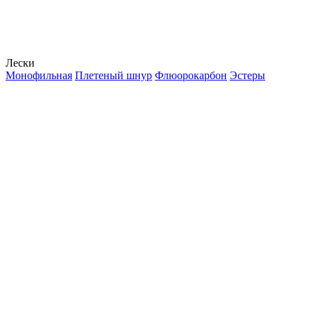
Лески
Монофильная
Плетеный шнур
Флюорокарбон
Эстеры