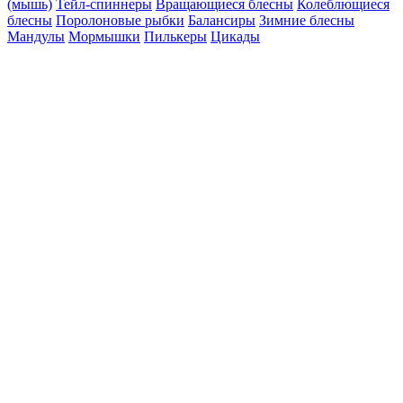
(мышь)
Тейл-спиннеры
Вращающиеся блесны
Колеблющиеся
блесны
Поролоновые рыбки
Балансиры
Зимние блесны
Мандулы
Мормышки
Пилькеры
Цикады