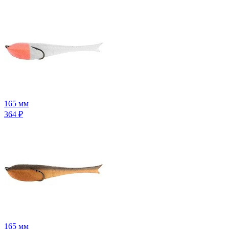
165 мм
364
₽
165 мм