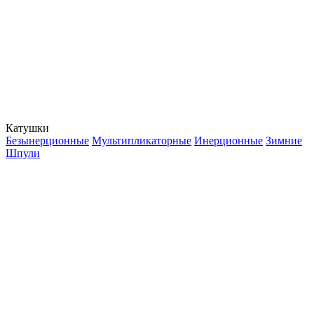
Катушки
Безынерционные
Мультипликаторные
Инерционные
Зимние
Шпули