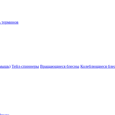
ь терминов
(мышь)
Тейл-спиннеры
Вращающиеся блесны
Колеблющиеся бле