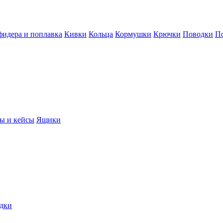
фидера и поплавка
Кивки
Кольца
Кормушки
Крючки
Поводки
П
ы и кейсы
Ящики
дки