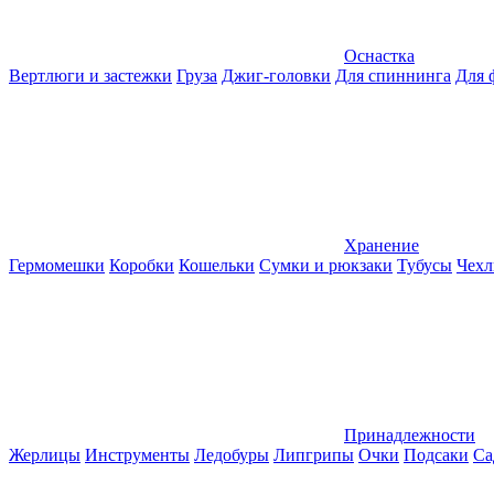
Оснастка
Вертлюги и застежки
Груза
Джиг-головки
Для спиннинга
Для 
Хранение
Гермомешки
Коробки
Кошельки
Сумки и рюкзаки
Тубусы
Чехл
Принадлежности
Жерлицы
Инструменты
Ледобуры
Липгрипы
Очки
Подсаки
Са