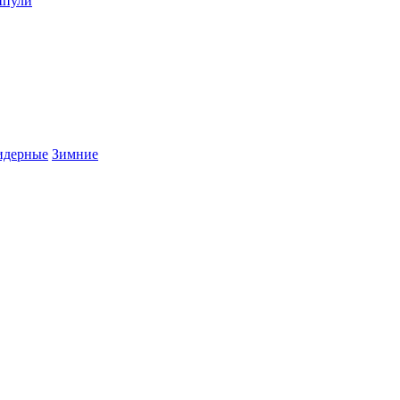
пули
дерные
Зимние