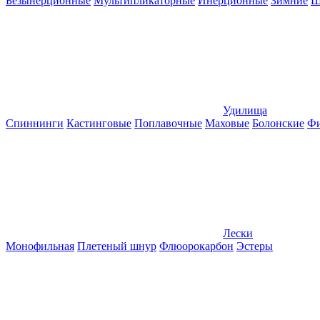
Безынерционные
Мультипликаторные
Инерционные
Зимние
Ш
Удилища
Спиннинги
Кастинговые
Поплавочные
Маховые
Болонские
Фи
Лески
Монофильная
Плетеный шнур
Флюорокарбон
Эстеры