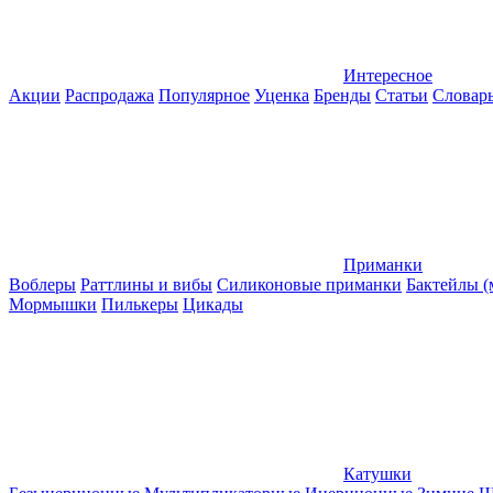
Интересное
Акции
Распродажа
Популярное
Уценка
Бренды
Статьи
Словар
Приманки
Воблеры
Раттлины и вибы
Силиконовые приманки
Бактейлы 
Мормышки
Пилькеры
Цикады
Катушки