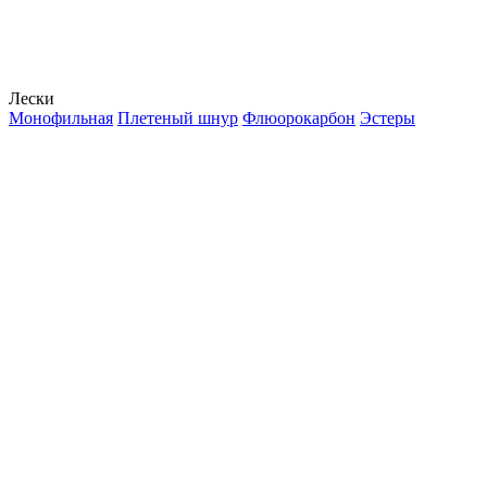
Лески
Монофильная
Плетеный шнур
Флюорокарбон
Эстеры