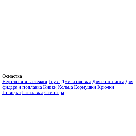
Оснастка
Вертлюги и застежки
Груза
Джиг-головки
Для спиннинга
Для
фидера и поплавка
Кивки
Кольца
Кормушки
Крючки
Поводки
Поплавки
Стингера