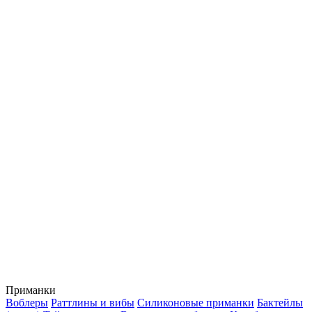
Приманки
Воблеры
Раттлины и вибы
Силиконовые приманки
Бактейлы