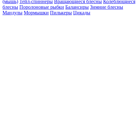
(мышь)
Тейл-спиннеры
Вращающиеся блесны
Колеблющиеся
блесны
Поролоновые рыбки
Балансиры
Зимние блесны
Мандулы
Мормышки
Пилькеры
Цикады