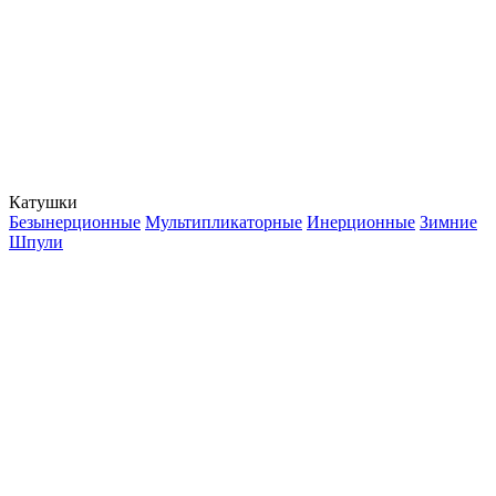
Катушки
Безынерционные
Мультипликаторные
Инерционные
Зимние
Шпули