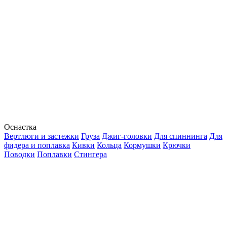
Оснастка
Вертлюги и застежки
Груза
Джиг-головки
Для спиннинга
Для
фидера и поплавка
Кивки
Кольца
Кормушки
Крючки
Поводки
Поплавки
Стингера