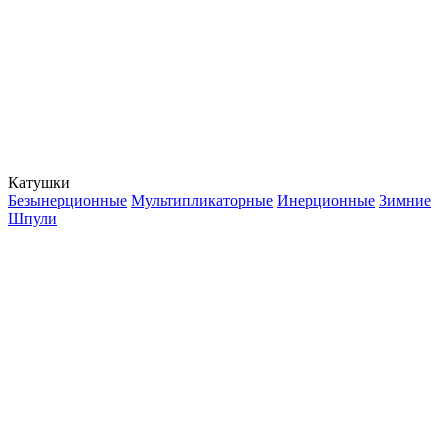
Катушки
Безынерционные
Мультипликаторные
Инерционные
Зимние
Шпули