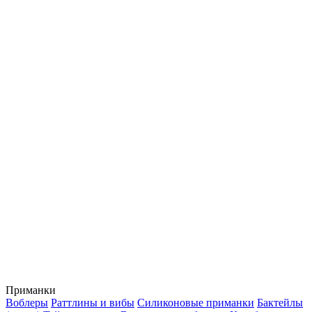
Приманки
Воблеры
Раттлины и вибы
Силиконовые приманки
Бактейлы