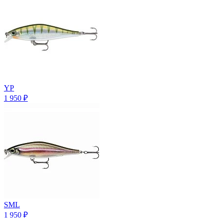
YP
1 950
₽
SML
1 950
₽