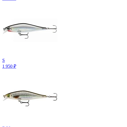
S
1 950
₽