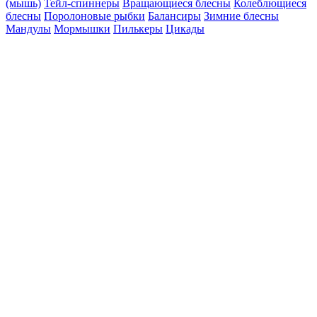
(мышь)
Тейл-спиннеры
Вращающиеся блесны
Колеблющиеся
блесны
Поролоновые рыбки
Балансиры
Зимние блесны
Мандулы
Мормышки
Пилькеры
Цикады