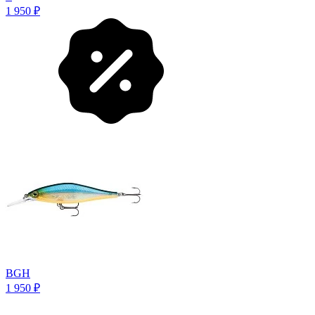
1 950
₽
BGH
1 950
₽