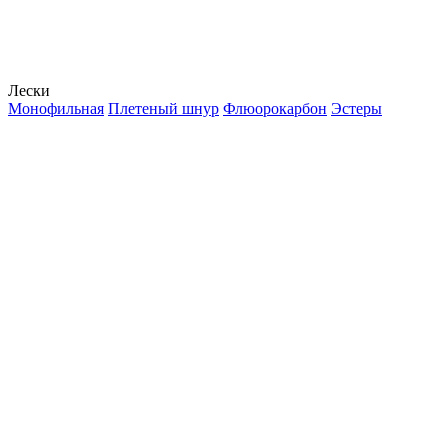
Лески
Монофильная
Плетеный шнур
Флюорокарбон
Эстеры