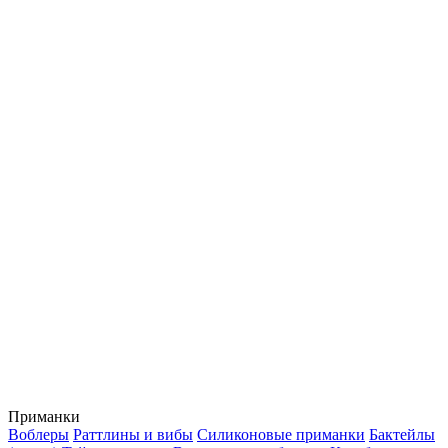
Приманки
Воблеры
Раттлины и вибы
Силиконовые приманки
Бактейлы