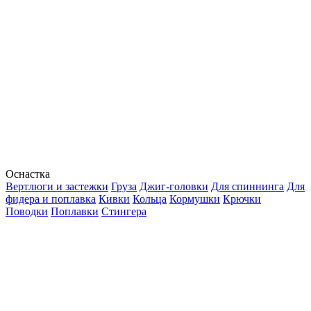
Оснастка
Вертлюги и застежки
Груза
Джиг-головки
Для спиннинга
Для
фидера и поплавка
Кивки
Кольца
Кормушки
Крючки
Поводки
Поплавки
Стингера