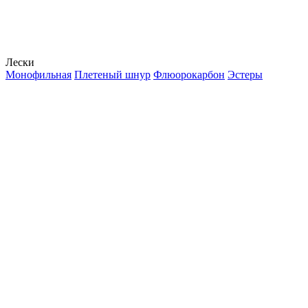
Лески
Монофильная
Плетеный шнур
Флюорокарбон
Эстеры