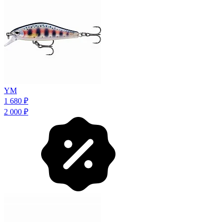
YM
1 680
₽
2 000
₽