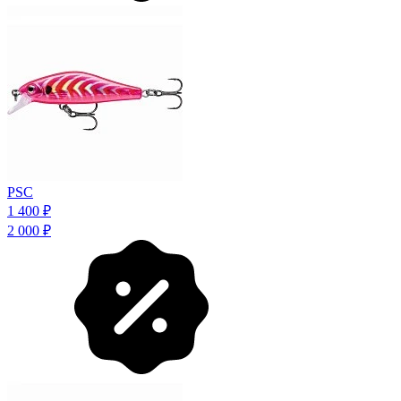
PSC
1 400
₽
2 000
₽