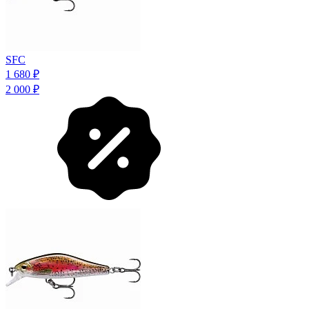
SFC
1 680
₽
2 000
₽