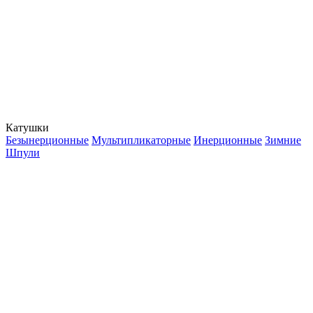
Катушки
Безынерционные
Мультипликаторные
Инерционные
Зимние
Шпули