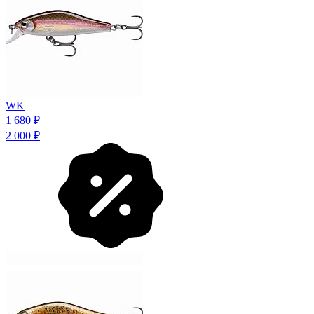
WK
1 680
₽
2 000
₽