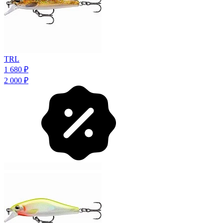
TRL
1 680
₽
2 000
₽