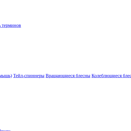
ь терминов
(мышь)
Тейл-спиннеры
Вращающиеся блесны
Колеблющиеся бле