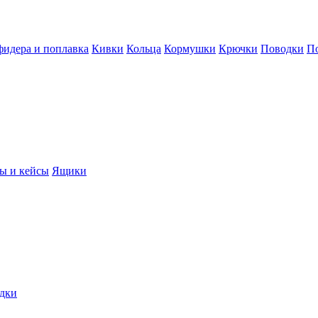
фидера и поплавка
Кивки
Кольца
Кормушки
Крючки
Поводки
П
ы и кейсы
Ящики
дки