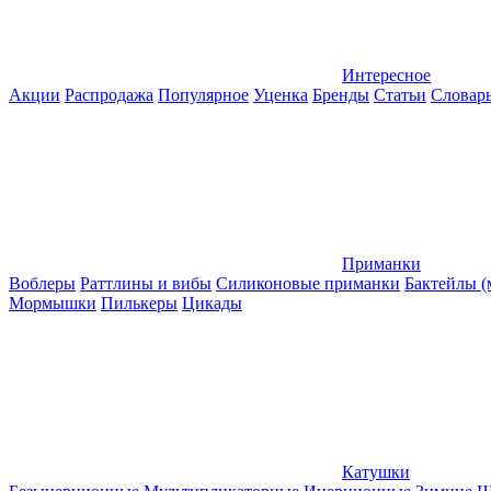
Интересное
Акции
Распродажа
Популярное
Уценка
Бренды
Статьи
Словар
Приманки
Воблеры
Раттлины и вибы
Силиконовые приманки
Бактейлы 
Мормышки
Пилькеры
Цикады
Катушки