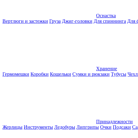
Оснастка
Вертлюги и застежки
Груза
Джиг-головки
Для спиннинга
Для 
Хранение
Гермомешки
Коробки
Кошельки
Сумки и рюкзаки
Тубусы
Чехл
Принадлежности
Жерлицы
Инструменты
Ледобуры
Липгрипы
Очки
Подсаки
Са