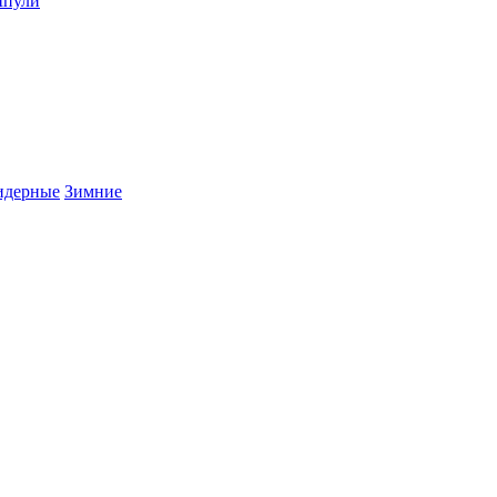
пули
дерные
Зимние