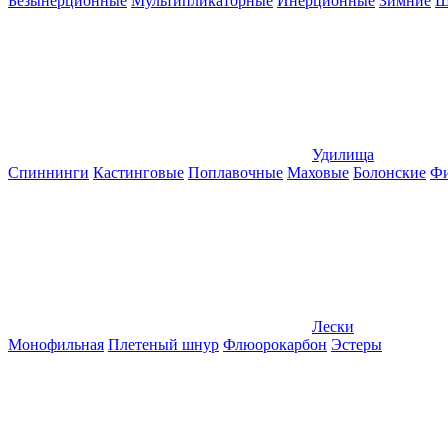
Безынерционные
Мультипликаторные
Инерционные
Зимние
Ш
Удилища
Спиннинги
Кастинговые
Поплавочные
Маховые
Болонские
Фи
Лески
Монофильная
Плетеный шнур
Флюорокарбон
Эстеры