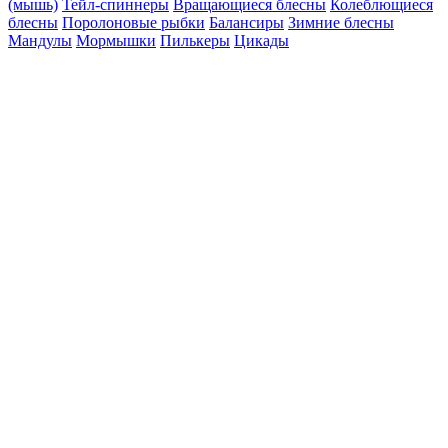
(мышь)
Тейл-спиннеры
Вращающиеся блесны
Колеблющиеся
блесны
Поролоновые рыбки
Балансиры
Зимние блесны
Мандулы
Мормышки
Пилькеры
Цикады