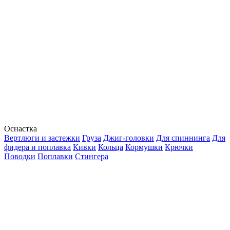
Оснастка
Вертлюги и застежки
Груза
Джиг-головки
Для спиннинга
Для
фидера и поплавка
Кивки
Кольца
Кормушки
Крючки
Поводки
Поплавки
Стингера