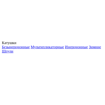
Катушки
Безынерционные
Мультипликаторные
Инерционные
Зимние
Шпули