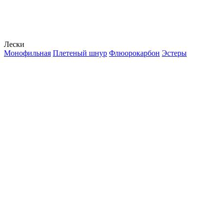
Лески
Монофильная
Плетеный шнур
Флюорокарбон
Эстеры