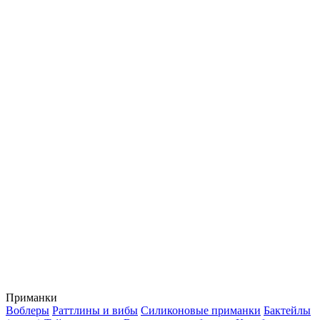
Приманки
Воблеры
Раттлины и вибы
Силиконовые приманки
Бактейлы