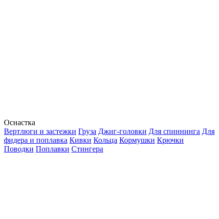
Оснастка
Вертлюги и застежки
Груза
Джиг-головки
Для спиннинга
Для
фидера и поплавка
Кивки
Кольца
Кормушки
Крючки
Поводки
Поплавки
Стингера