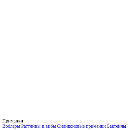
Приманки
Воблеры
Раттлины и вибы
Силиконовые приманки
Бактейлы