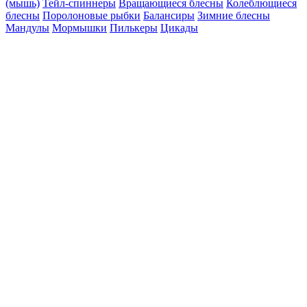
(мышь)
Тейл-спиннеры
Вращающиеся блесны
Колеблющиеся
блесны
Поролоновые рыбки
Балансиры
Зимние блесны
Мандулы
Мормышки
Пилькеры
Цикады