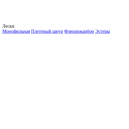
Лески
Монофильная
Плетеный шнур
Флюорокарбон
Эстеры