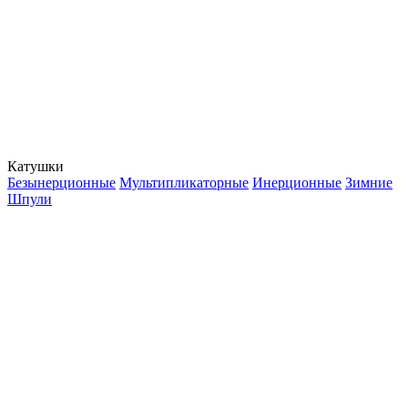
Катушки
Безынерционные
Мультипликаторные
Инерционные
Зимние
Шпули