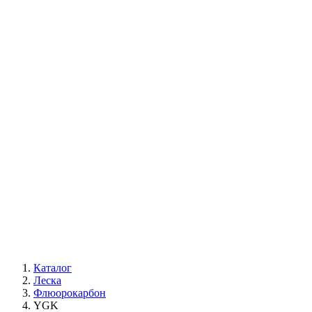
Каталог
Леска
Флюорокарбон
YGK