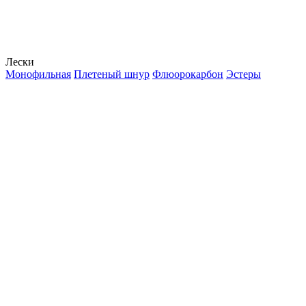
Лески
Монофильная
Плетеный шнур
Флюорокарбон
Эстеры