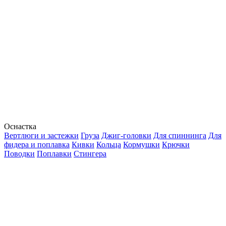
Оснастка
Вертлюги и застежки
Груза
Джиг-головки
Для спиннинга
Для
фидера и поплавка
Кивки
Кольца
Кормушки
Крючки
Поводки
Поплавки
Стингера