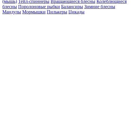
(мышь)
Тейл-спиннеры
Вращающиеся блесны
Колеблющиеся
блесны
Поролоновые рыбки
Балансиры
Зимние блесны
Мандулы
Мормышки
Пилькеры
Цикады