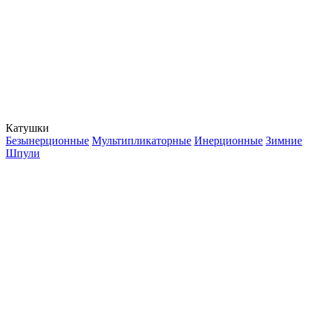
Катушки
Безынерционные
Мультипликаторные
Инерционные
Зимние
Шпули