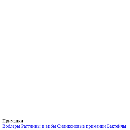
Приманки
Воблеры
Раттлины и вибы
Силиконовые приманки
Бактейлы