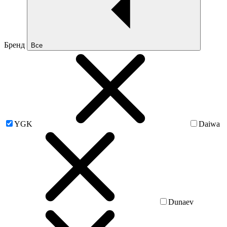
Бренд
Все
YGK
Daiwa
Dunaev