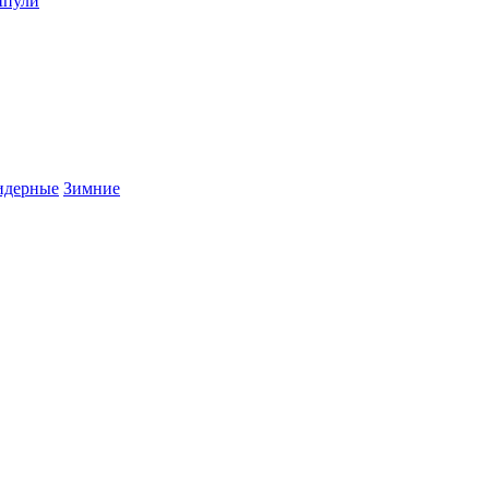
пули
дерные
Зимние