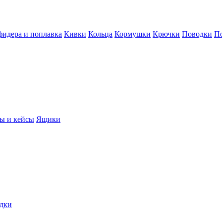
фидера и поплавка
Кивки
Кольца
Кормушки
Крючки
Поводки
П
ы и кейсы
Ящики
дки