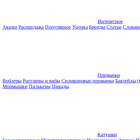
Интересное
Акции
Распродажа
Популярное
Уценка
Бренды
Статьи
Словар
Приманки
Воблеры
Раттлины и вибы
Силиконовые приманки
Бактейлы 
Мормышки
Пилькеры
Цикады
Катушки