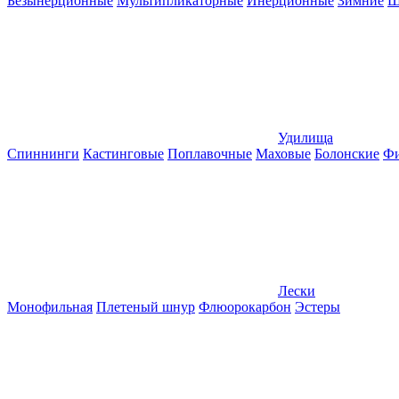
Безынерционные
Мультипликаторные
Инерционные
Зимние
Ш
Удилища
Спиннинги
Кастинговые
Поплавочные
Маховые
Болонские
Фи
Лески
Монофильная
Плетеный шнур
Флюорокарбон
Эстеры