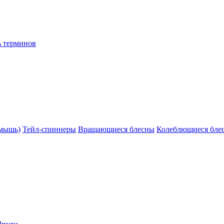
ь терминов
(мышь)
Тейл-спиннеры
Вращающиеся блесны
Колеблющиеся бле