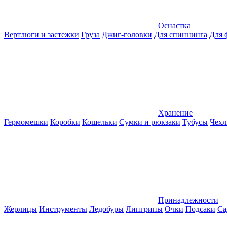
Оснастка
Вертлюги и застежки
Груза
Джиг-головки
Для спиннинга
Для 
Хранение
Гермомешки
Коробки
Кошельки
Сумки и рюкзаки
Тубусы
Чехл
Принадлежности
Жерлицы
Инструменты
Ледобуры
Липгрипы
Очки
Подсаки
Са