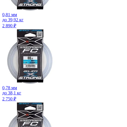
0,81 мм
до 39,92 кг
2 890
₽
0,78 мм
до 38,1 кг
2 750
₽