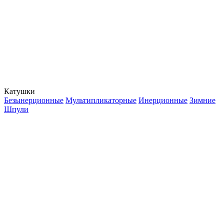
Катушки
Безынерционные
Мультипликаторные
Инерционные
Зимние
Шпули