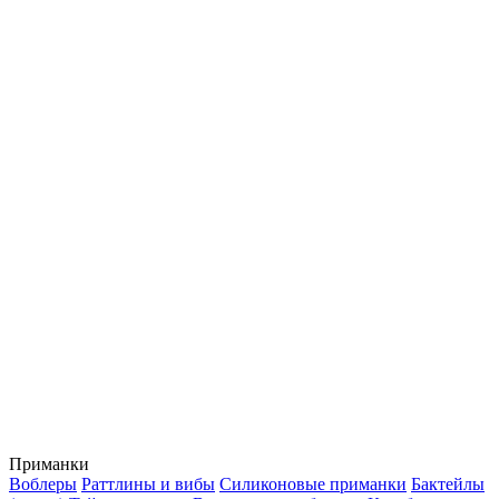
Приманки
Воблеры
Раттлины и вибы
Силиконовые приманки
Бактейлы