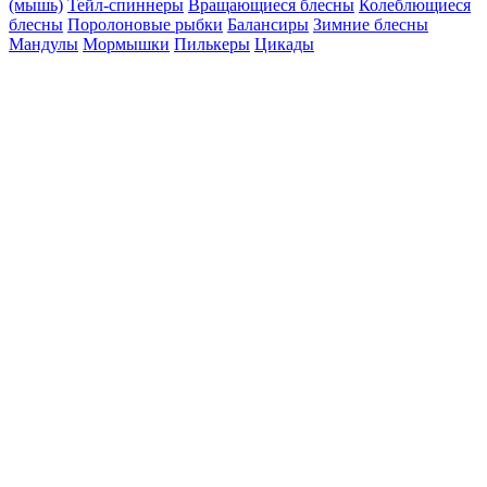
(мышь)
Тейл-спиннеры
Вращающиеся блесны
Колеблющиеся
блесны
Поролоновые рыбки
Балансиры
Зимние блесны
Мандулы
Мормышки
Пилькеры
Цикады