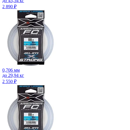
до 43,54 кг
2 890
₽
0,706 мм
до 29,94 кг
2 550
₽