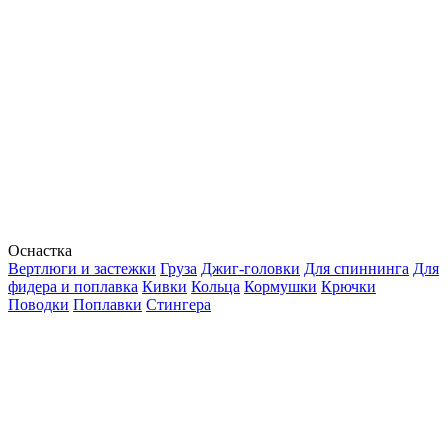
Оснастка
Вертлюги и застежки
Груза
Джиг-головки
Для спиннинга
Для
фидера и поплавка
Кивки
Кольца
Кормушки
Крючки
Поводки
Поплавки
Стингера