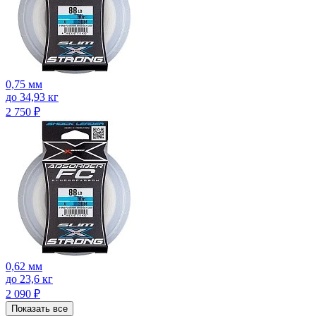
0,75 мм
до 34,93 кг
2 750
₽
0,62 мм
до 23,6 кг
2 090
₽
Показать все