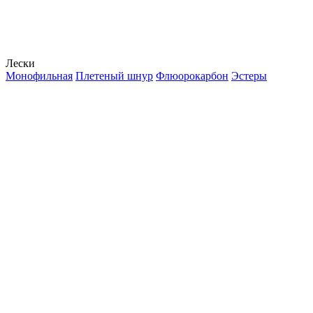
Лески
Монофильная
Плетеный шнур
Флюорокарбон
Эстеры