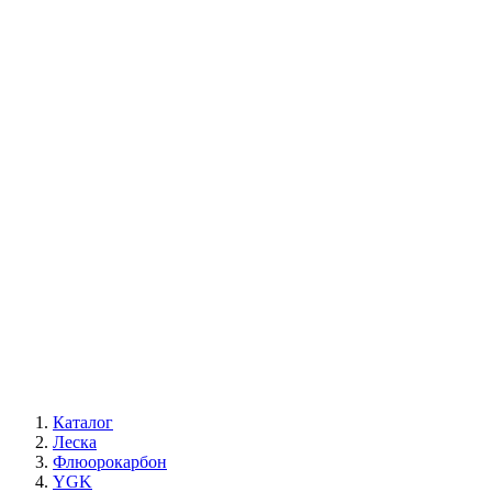
Каталог
Леска
Флюорокарбон
YGK