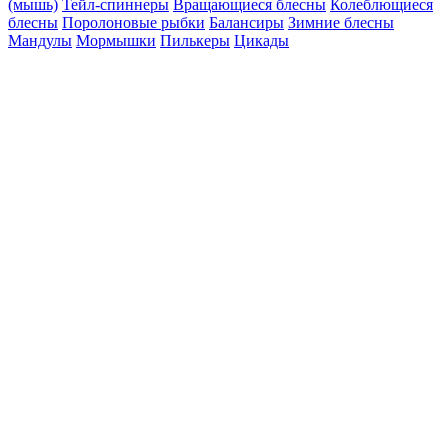
(мышь)
Тейл-спиннеры
Вращающиеся блесны
Колеблющиеся
блесны
Поролоновые рыбки
Балансиры
Зимние блесны
Мандулы
Мормышки
Пилькеры
Цикады