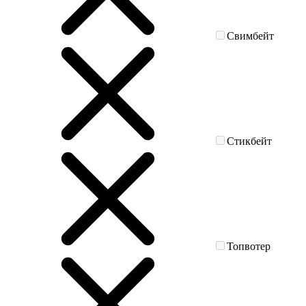
Свимбейт
Стикбейт
Топвотер