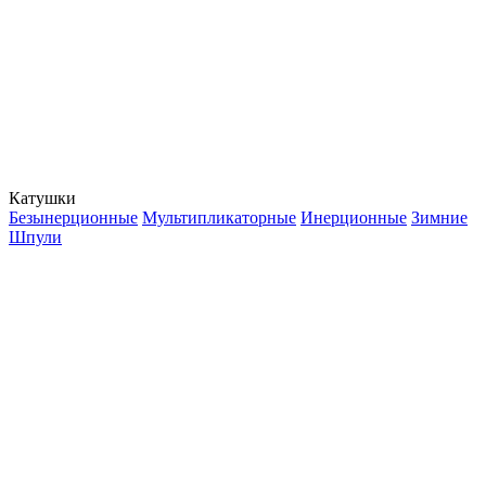
Катушки
Безынерционные
Мультипликаторные
Инерционные
Зимние
Шпули