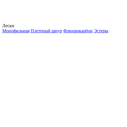
Лески
Монофильная
Плетеный шнур
Флюорокарбон
Эстеры