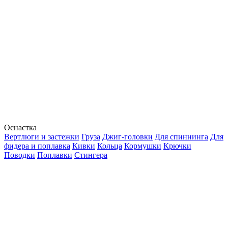
Оснастка
Вертлюги и застежки
Груза
Джиг-головки
Для спиннинга
Для
фидера и поплавка
Кивки
Кольца
Кормушки
Крючки
Поводки
Поплавки
Стингера