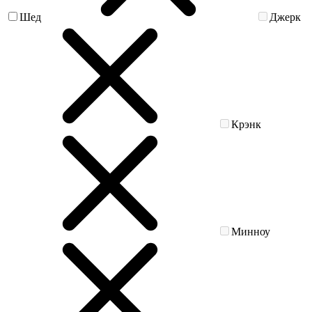
Шед
Джерк
Крэнк
Минноу