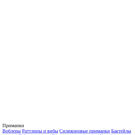
Приманки
Воблеры
Раттлины и вибы
Силиконовые приманки
Бактейлы