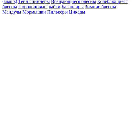
(мышь)
Тейл-спиннеры
Вращающиеся блесны
Колеблющиеся
блесны
Поролоновые рыбки
Балансиры
Зимние блесны
Мандулы
Мормышки
Пилькеры
Цикады