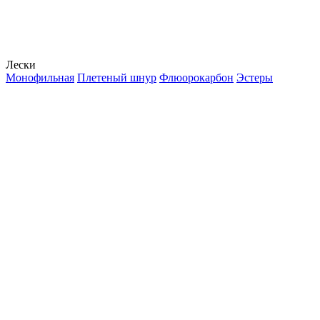
Лески
Монофильная
Плетеный шнур
Флюорокарбон
Эстеры