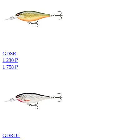
GDSR
1 230
₽
1 758
₽
GDROL