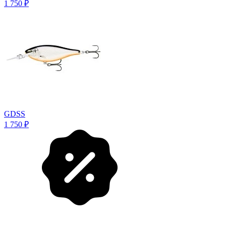
1 750
₽
GDSS
1 750
₽