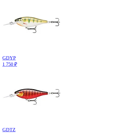
GDYP
1 750
₽
GDTZ