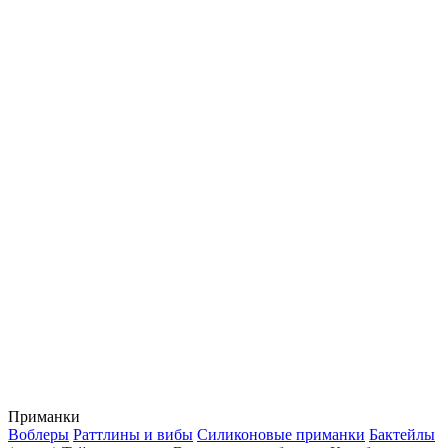
Приманки
Воблеры
Раттлины и вибы
Силиконовые приманки
Бактейлы