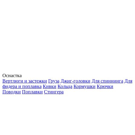
Оснастка
Вертлюги и застежки
Груза
Джиг-головки
Для спиннинга
Для
фидера и поплавка
Кивки
Кольца
Кормушки
Крючки
Поводки
Поплавки
Стингера