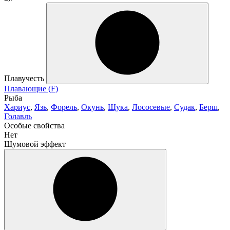
Плавучесть
Плавающие (F)
Рыба
Хариус
,
Язь
,
Форель
,
Окунь
,
Щука
,
Лососевые
,
Судак
,
Берш
,
Голавль
Особые свойства
Нет
Шумовой эффект