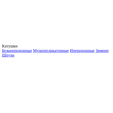
Катушки
Безынерционные
Мультипликаторные
Инерционные
Зимние
Шпули