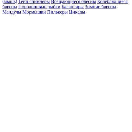
(мышь)
Тейл-спиннеры
Вращающиеся блесны
Колеблющиеся
блесны
Поролоновые рыбки
Балансиры
Зимние блесны
Мандулы
Мормышки
Пилькеры
Цикады