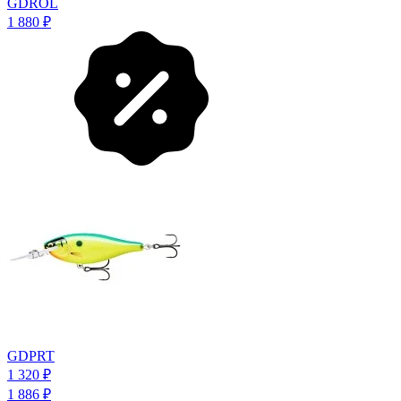
GDROL
1 880
₽
GDPRT
1 320
₽
1 886
₽