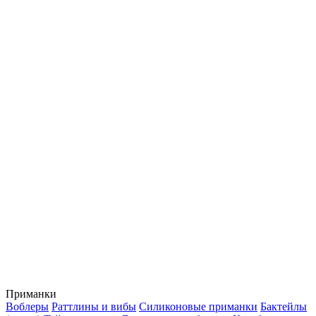
Приманки
Воблеры
Раттлины и вибы
Силиконовые приманки
Бактейлы