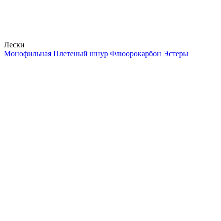
Лески
Монофильная
Плетеный шнур
Флюорокарбон
Эстеры