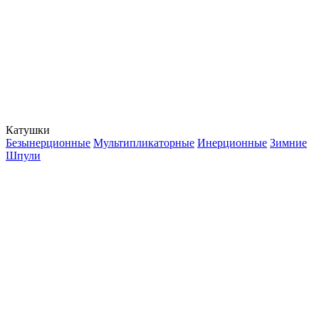
Катушки
Безынерционные
Мультипликаторные
Инерционные
Зимние
Шпули