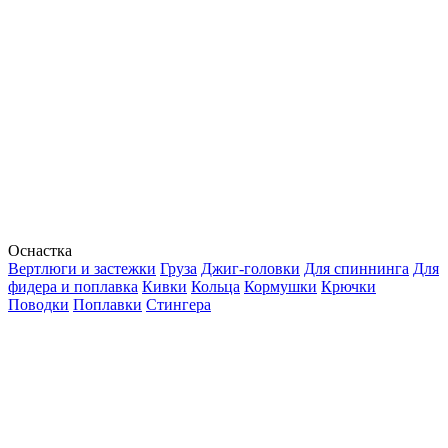
Оснастка
Вертлюги и застежки
Груза
Джиг-головки
Для спиннинга
Для
фидера и поплавка
Кивки
Кольца
Кормушки
Крючки
Поводки
Поплавки
Стингера