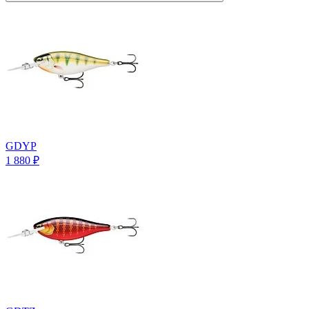
GDYP
1 880
₽