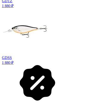
GDTZ
1 880
₽
GDSS
1 880
₽