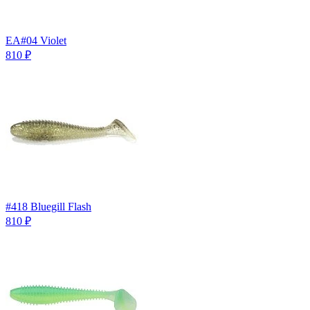
EA#04 Violet
810
₽
#418 Bluegill Flash
810
₽