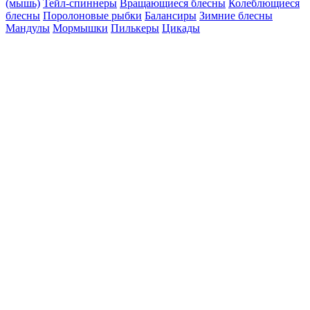
(мышь)
Тейл-спиннеры
Вращающиеся блесны
Колеблющиеся
блесны
Поролоновые рыбки
Балансиры
Зимние блесны
Мандулы
Мормышки
Пилькеры
Цикады