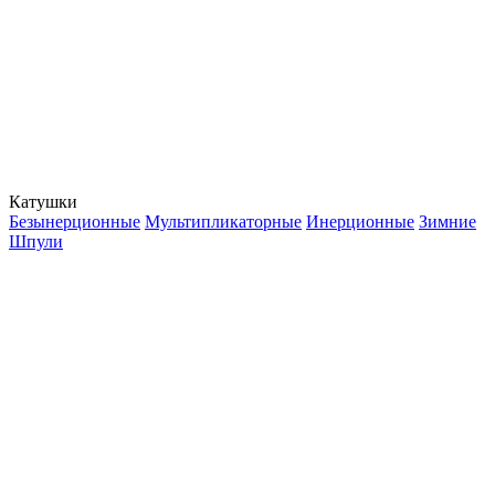
Катушки
Безынерционные
Мультипликаторные
Инерционные
Зимние
Шпули