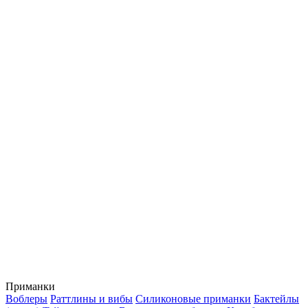
Приманки
Воблеры
Раттлины и вибы
Силиконовые приманки
Бактейлы