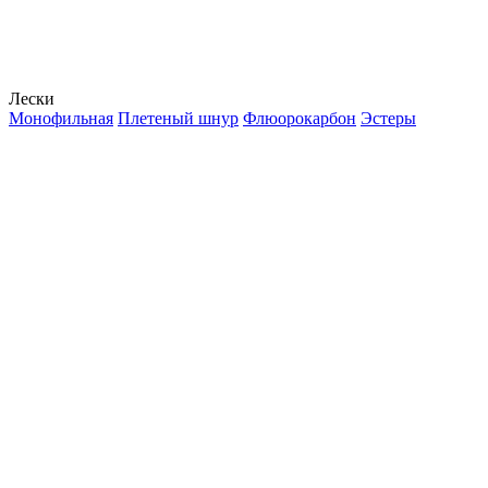
Лески
Монофильная
Плетеный шнур
Флюорокарбон
Эстеры