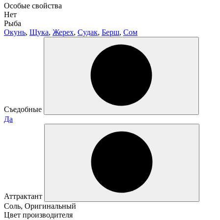
Особые свойства
Нет
Рыба
Окунь
,
Щука
,
Жерех
,
Судак
,
Берш
,
Сом
Съедобные
Да
Аттрактант
Соль, Оригинальный
Цвет производителя