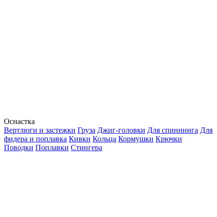
Оснастка
Вертлюги и застежки
Груза
Джиг-головки
Для спиннинга
Для
фидера и поплавка
Кивки
Кольца
Кормушки
Крючки
Поводки
Поплавки
Стингера