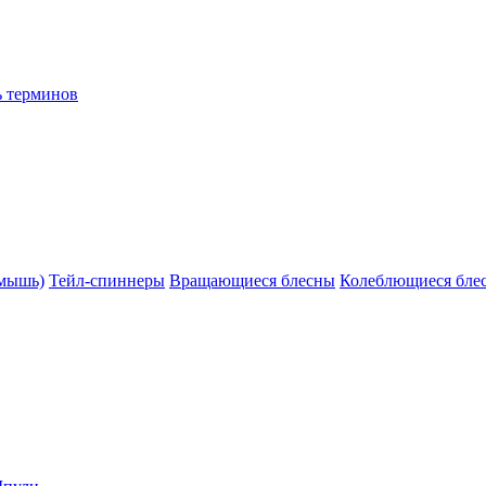
ь терминов
(мышь)
Тейл-спиннеры
Вращающиеся блесны
Колеблющиеся бле