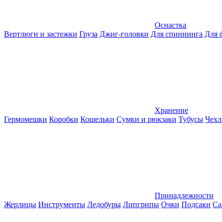
Оснастка
Вертлюги и застежки
Груза
Джиг-головки
Для спиннинга
Для 
Хранение
Гермомешки
Коробки
Кошельки
Сумки и рюкзаки
Тубусы
Чехл
Принадлежности
Жерлицы
Инструменты
Ледобуры
Липгрипы
Очки
Подсаки
Са