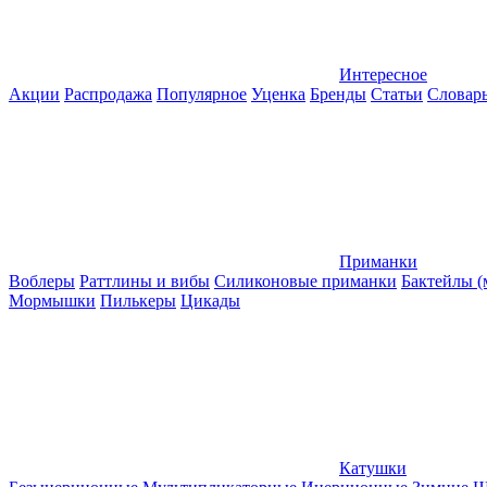
Интересное
Акции
Распродажа
Популярное
Уценка
Бренды
Статьи
Словар
Приманки
Воблеры
Раттлины и вибы
Силиконовые приманки
Бактейлы 
Мормышки
Пилькеры
Цикады
Катушки