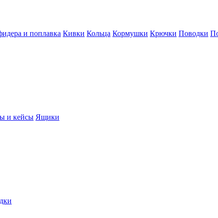
фидера и поплавка
Кивки
Кольца
Кормушки
Крючки
Поводки
П
ы и кейсы
Ящики
дки