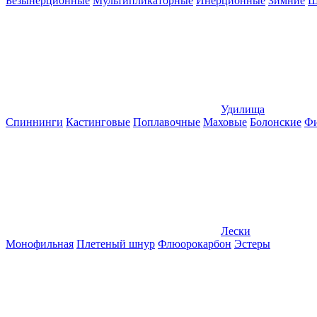
Безынерционные
Мультипликаторные
Инерционные
Зимние
Ш
Удилища
Спиннинги
Кастинговые
Поплавочные
Маховые
Болонские
Фи
Лески
Монофильная
Плетеный шнур
Флюорокарбон
Эстеры