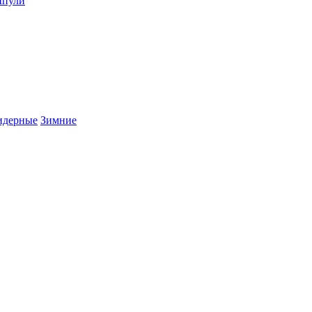
пули
дерные
Зимние