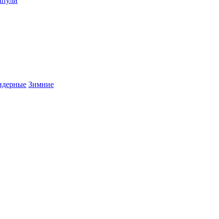
пули
дерные
Зимние