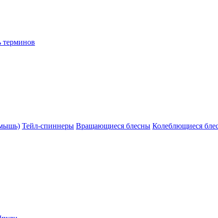
ь терминов
(мышь)
Тейл-спиннеры
Вращающиеся блесны
Колеблющиеся бле