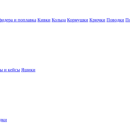
фидера и поплавка
Кивки
Кольца
Кормушки
Крючки
Поводки
П
ы и кейсы
Ящики
дки