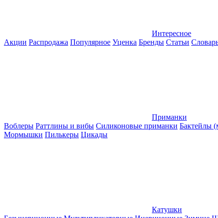
Интересное
Акции
Распродажа
Популярное
Уценка
Бренды
Статьи
Словар
Приманки
Воблеры
Раттлины и вибы
Силиконовые приманки
Бактейлы 
Мормышки
Пилькеры
Цикады
Катушки