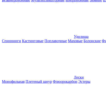
Безынерционные
Мультипликаторные
Инерционные
Зимние
Ш
Удилища
Спиннинги
Кастинговые
Поплавочные
Маховые
Болонские
Фи
Лески
Монофильная
Плетеный шнур
Флюорокарбон
Эстеры