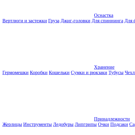
Оснастка
Вертлюги и застежки
Груза
Джиг-головки
Для спиннинга
Для 
Хранение
Гермомешки
Коробки
Кошельки
Сумки и рюкзаки
Тубусы
Чехл
Принадлежности
Жерлицы
Инструменты
Ледобуры
Липгрипы
Очки
Подсаки
Са