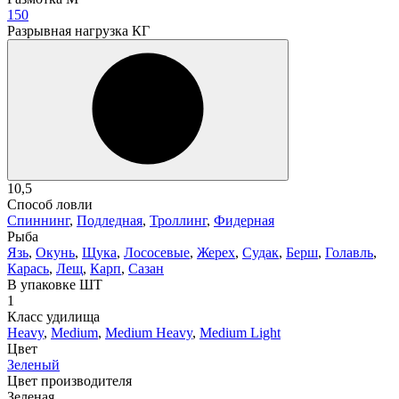
150
Разрывная нагрузка КГ
10,5
Способ ловли
Спиннинг
,
Подледная
,
Троллинг
,
Фидерная
Рыба
Язь
,
Окунь
,
Щука
,
Лососевые
,
Жерех
,
Судак
,
Берш
,
Голавль
,
Карась
,
Лещ
,
Карп
,
Сазан
В упаковке ШТ
1
Класс удилища
Heavy
,
Medium
,
Medium Heavy
,
Medium Light
Цвет
Зеленый
Цвет производителя
Зеленая