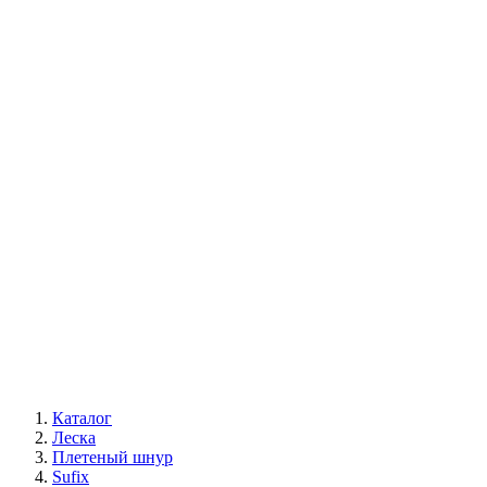
Каталог
Леска
Плетеный шнур
Sufix