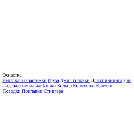
Оснастка
Вертлюги и застежки
Груза
Джиг-головки
Для спиннинга
Для
фидера и поплавка
Кивки
Кольца
Кормушки
Крючки
Поводки
Поплавки
Стингера