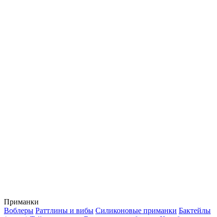
Приманки
Воблеры
Раттлины и вибы
Силиконовые приманки
Бактейлы