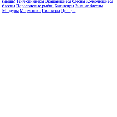
(мышь)
Тейл-спиннеры
Вращающиеся блесны
Колеблющиеся
блесны
Поролоновые рыбки
Балансиры
Зимние блесны
Мандулы
Мормышки
Пилькеры
Цикады