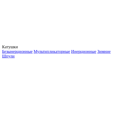
Катушки
Безынерционные
Мультипликаторные
Инерционные
Зимние
Шпули