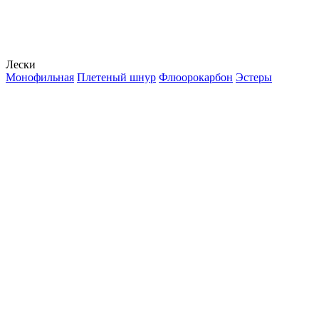
Лески
Монофильная
Плетеный шнур
Флюорокарбон
Эстеры