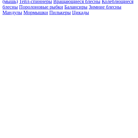
(мышь)
Тейл-спиннеры
Вращающиеся блесны
Колеблющиеся
блесны
Поролоновые рыбки
Балансиры
Зимние блесны
Мандулы
Мормышки
Пилькеры
Цикады