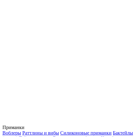
Приманки
Воблеры
Раттлины и вибы
Силиконовые приманки
Бактейлы