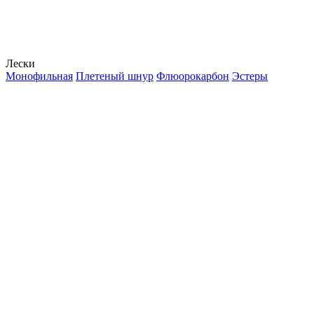
Лески
Монофильная
Плетеный шнур
Флюорокарбон
Эстеры