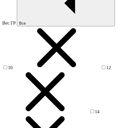
Вес ГР
Все
10
12
14