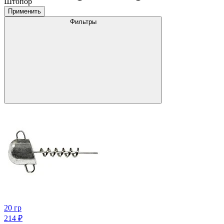
Штопор
Применить
Фильтры
20 гр
214
₽