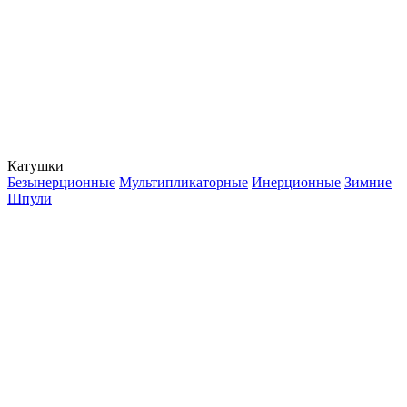
Катушки
Безынерционные
Мультипликаторные
Инерционные
Зимние
Шпули