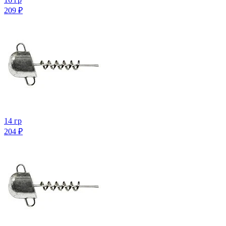
209
₽
14 гр
204
₽