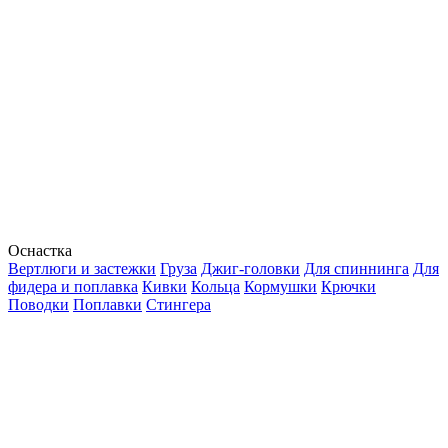
Оснастка
Вертлюги и застежки
Груза
Джиг-головки
Для спиннинга
Для
фидера и поплавка
Кивки
Кольца
Кормушки
Крючки
Поводки
Поплавки
Стингера