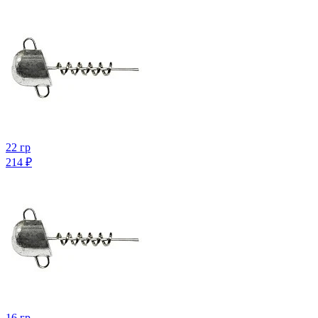
22 гр
214
₽
16 гр