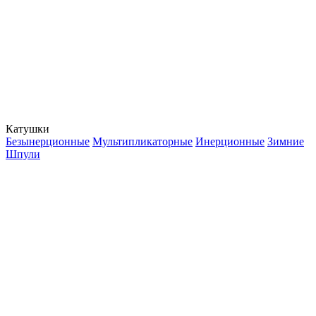
Катушки
Безынерционные
Мультипликаторные
Инерционные
Зимние
Шпули