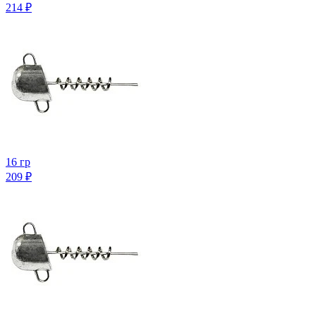
214
₽
16 гр
209
₽