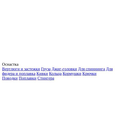
Оснастка
Вертлюги и застежки
Груза
Джиг-головки
Для спиннинга
Для
фидера и поплавка
Кивки
Кольца
Кормушки
Крючки
Поводки
Поплавки
Стингера