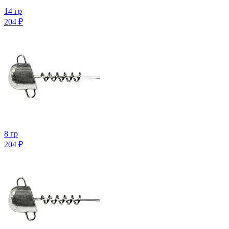
14 гр
204
₽
8 гр
204
₽