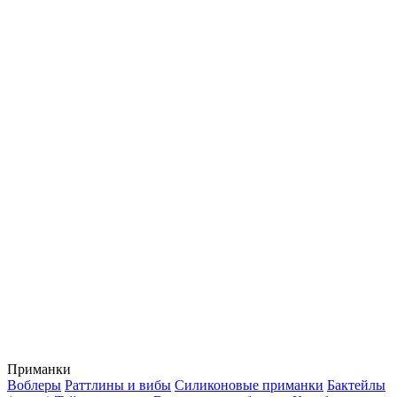
Приманки
Воблеры
Раттлины и вибы
Силиконовые приманки
Бактейлы