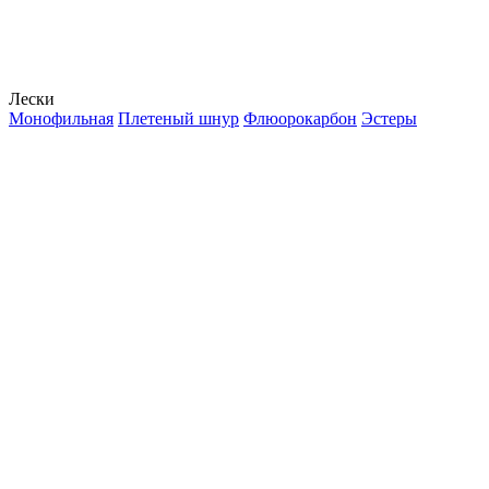
Лески
Монофильная
Плетеный шнур
Флюорокарбон
Эстеры