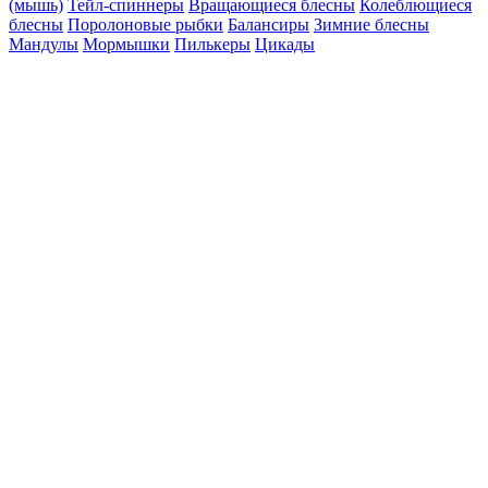
(мышь)
Тейл-спиннеры
Вращающиеся блесны
Колеблющиеся
блесны
Поролоновые рыбки
Балансиры
Зимние блесны
Мандулы
Мормышки
Пилькеры
Цикады