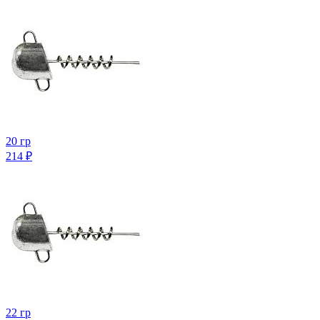
20 гр
214
₽
22 гр