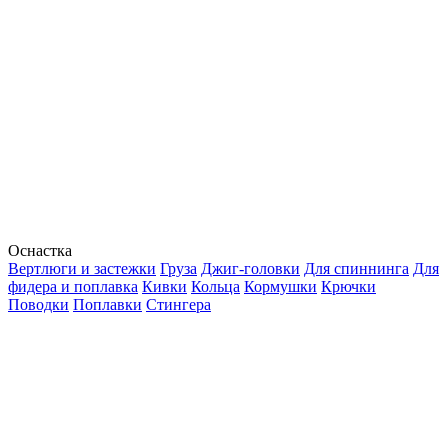
Оснастка
Вертлюги и застежки
Груза
Джиг-головки
Для спиннинга
Для
фидера и поплавка
Кивки
Кольца
Кормушки
Крючки
Поводки
Поплавки
Стингера