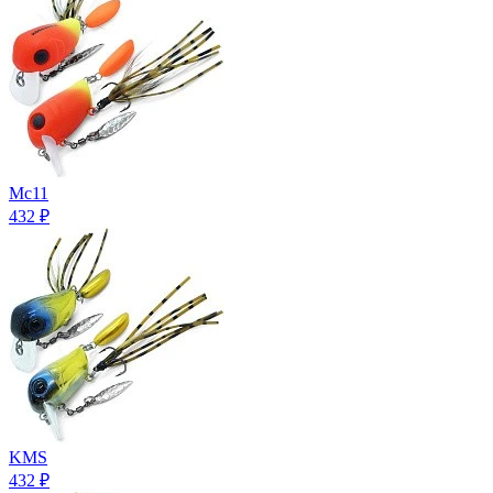
Mc11
432
₽
KMS
432
₽