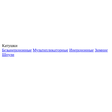
Катушки
Безынерционные
Мультипликаторные
Инерционные
Зимние
Шпули