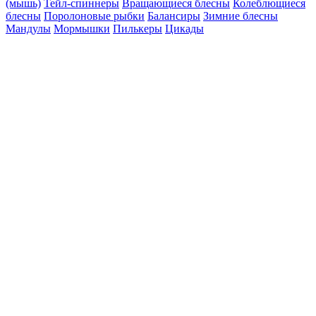
(мышь)
Тейл-спиннеры
Вращающиеся блесны
Колеблющиеся
блесны
Поролоновые рыбки
Балансиры
Зимние блесны
Мандулы
Мормышки
Пилькеры
Цикады