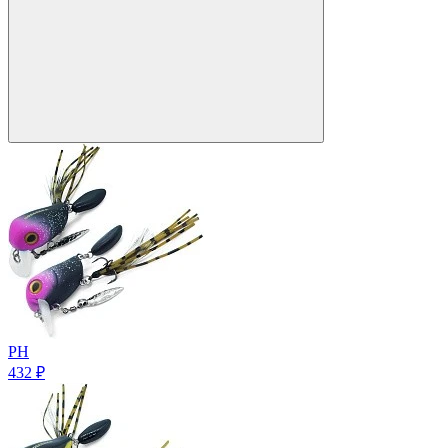
PH
432
₽