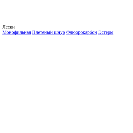
Лески
Монофильная
Плетеный шнур
Флюорокарбон
Эстеры