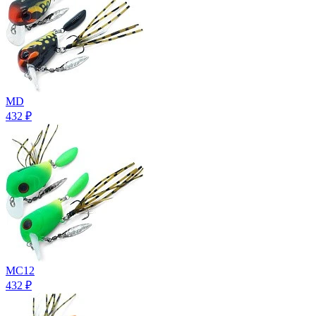
MD
432
₽
MC12
432
₽