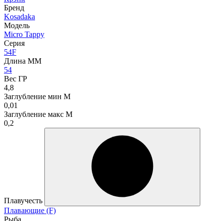
Бренд
Kosadaka
Модель
Micro Tappy
Серия
54F
Длина ММ
54
Вес ГР
4,8
Заглубление мин М
0,01
Заглубление макс М
0,2
Плавучесть
Плавающие (F)
Рыба