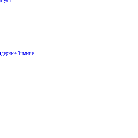
пули
дерные
Зимние