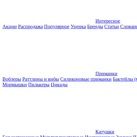
Интересное
Акции
Распродажа
Популярное
Уценка
Бренды
Статьи
Словар
Приманки
Воблеры
Раттлины и вибы
Силиконовые приманки
Бактейлы 
Мормышки
Пилькеры
Цикады
Катушки