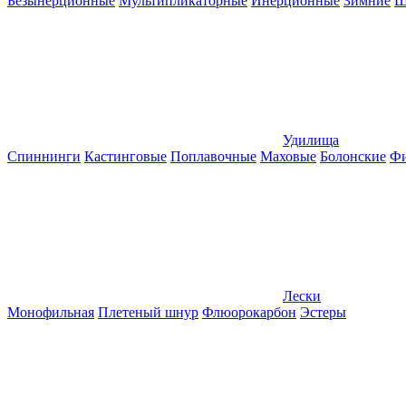
Безынерционные
Мультипликаторные
Инерционные
Зимние
Ш
Удилища
Спиннинги
Кастинговые
Поплавочные
Маховые
Болонские
Фи
Лески
Монофильная
Плетеный шнур
Флюорокарбон
Эстеры