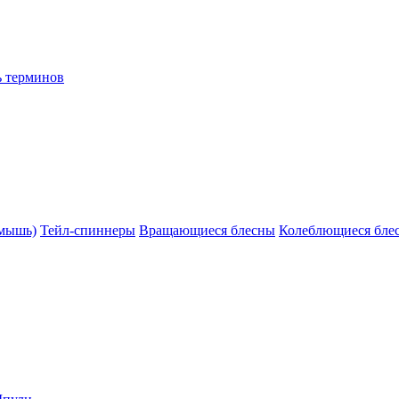
ь терминов
(мышь)
Тейл-спиннеры
Вращающиеся блесны
Колеблющиеся бле