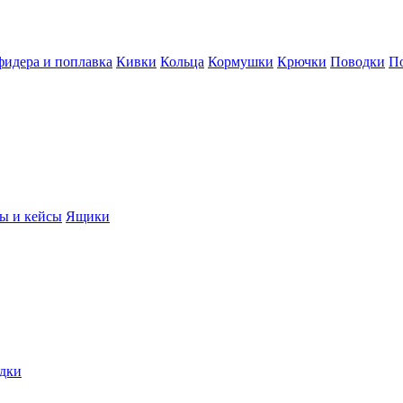
фидера и поплавка
Кивки
Кольца
Кормушки
Крючки
Поводки
П
ы и кейсы
Ящики
дки