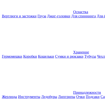
Оснастка
Вертлюги и застежки
Груза
Джиг-головки
Для спиннинга
Для 
Хранение
Гермомешки
Коробки
Кошельки
Сумки и рюкзаки
Тубусы
Чехл
Принадлежности
Жерлицы
Инструменты
Ледобуры
Липгрипы
Очки
Подсаки
Са