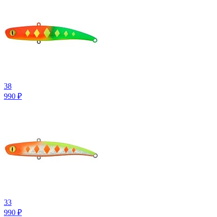
38
990
₽
33
990
₽