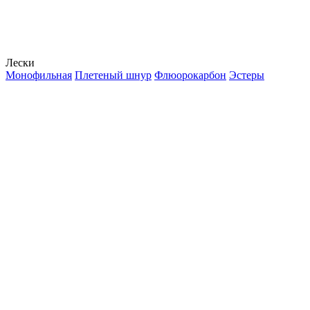
Лески
Монофильная
Плетеный шнур
Флюорокарбон
Эстеры