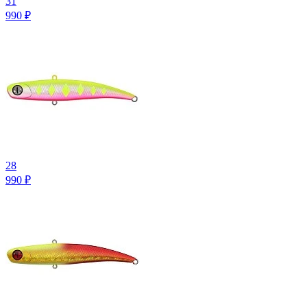
31
990
₽
28
990
₽