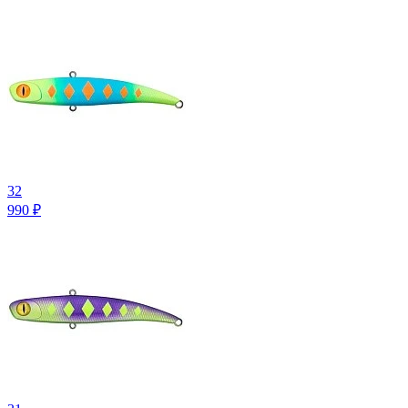
32
990
₽