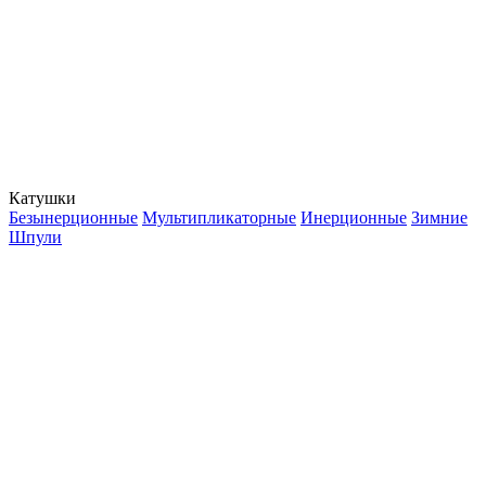
Катушки
Безынерционные
Мультипликаторные
Инерционные
Зимние
Шпули