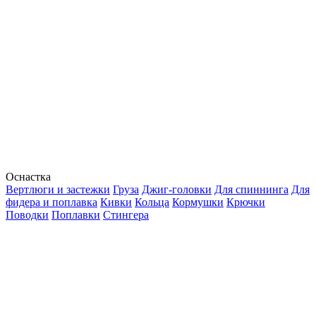
Оснастка
Вертлюги и застежки
Груза
Джиг-головки
Для спиннинга
Для
фидера и поплавка
Кивки
Кольца
Кормушки
Крючки
Поводки
Поплавки
Стингера