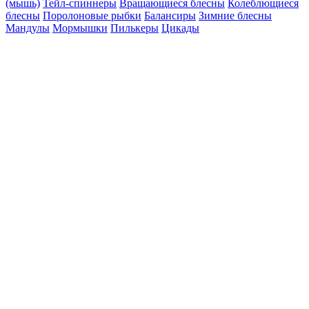
(мышь)
Тейл-спиннеры
Вращающиеся блесны
Колеблющиеся
блесны
Поролоновые рыбки
Балансиры
Зимние блесны
Мандулы
Мормышки
Пилькеры
Цикады