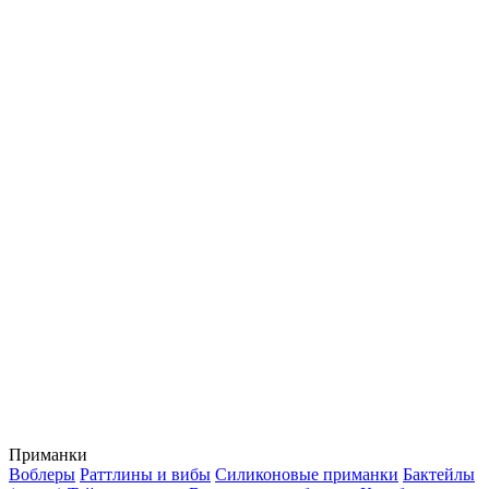
Приманки
Воблеры
Раттлины и вибы
Силиконовые приманки
Бактейлы