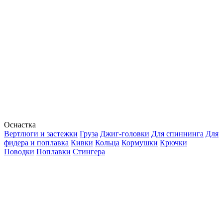
Оснастка
Вертлюги и застежки
Груза
Джиг-головки
Для спиннинга
Для
фидера и поплавка
Кивки
Кольца
Кормушки
Крючки
Поводки
Поплавки
Стингера