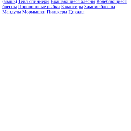
(мышь)
Тейл-спиннеры
Вращающиеся блесны
Колеблющиеся
блесны
Поролоновые рыбки
Балансиры
Зимние блесны
Мандулы
Мормышки
Пилькеры
Цикады