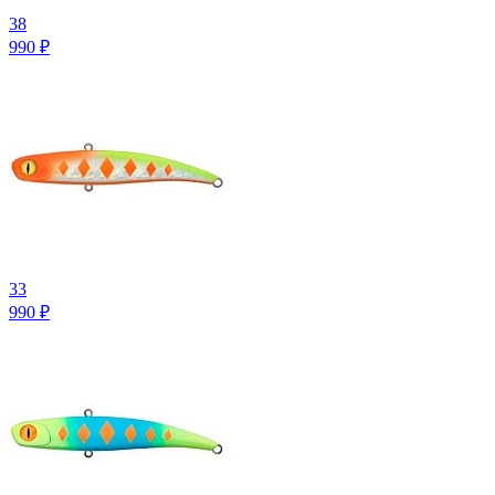
38
990
₽
33
990
₽