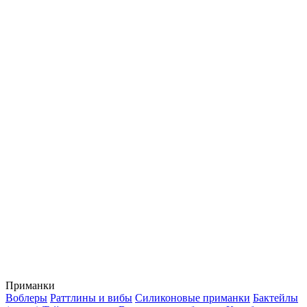
Приманки
Воблеры
Раттлины и вибы
Силиконовые приманки
Бактейлы