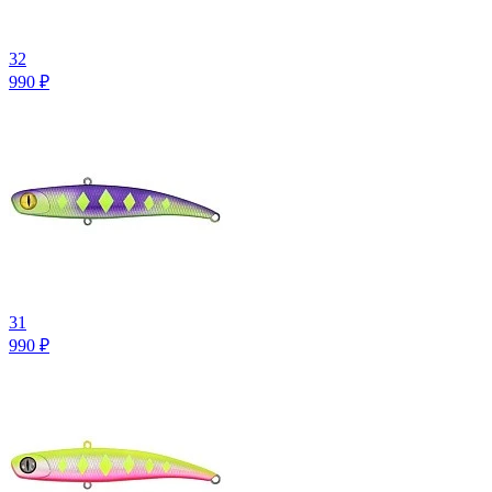
32
990
₽
31
990
₽