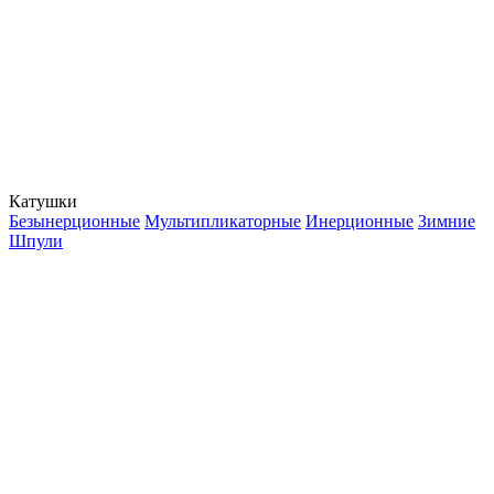
Катушки
Безынерционные
Мультипликаторные
Инерционные
Зимние
Шпули