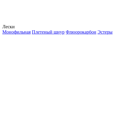
Лески
Монофильная
Плетеный шнур
Флюорокарбон
Эстеры