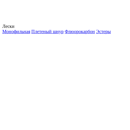
Лески
Монофильная
Плетеный шнур
Флюорокарбон
Эстеры