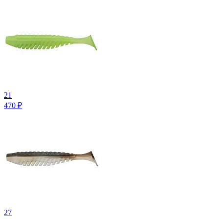
21
470
₽
27