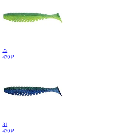
25
470
₽
31
470
₽