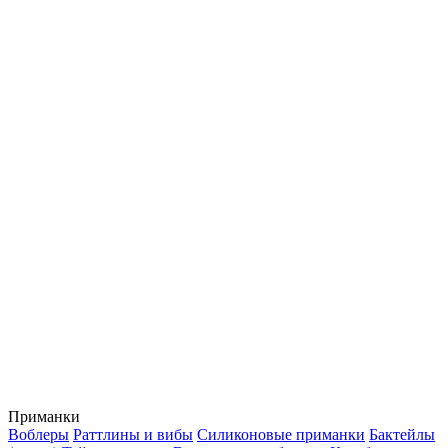
Приманки
Воблеры
Раттлины и вибы
Силиконовые приманки
Бактейлы