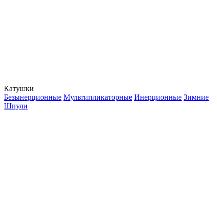
Катушки
Безынерционные
Мультипликаторные
Инерционные
Зимние
Шпули