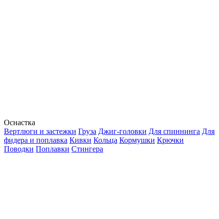
Оснастка
Вертлюги и застежки
Груза
Джиг-головки
Для спиннинга
Для
фидера и поплавка
Кивки
Кольца
Кормушки
Крючки
Поводки
Поплавки
Стингера