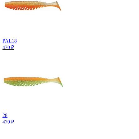
PAL18
470
₽
28
470
₽