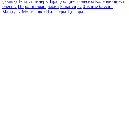
(мышь)
Тейл-спиннеры
Вращающиеся блесны
Колеблющиеся
блесны
Поролоновые рыбки
Балансиры
Зимние блесны
Мандулы
Мормышки
Пилькеры
Цикады