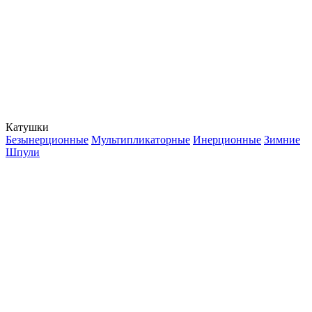
Катушки
Безынерционные
Мультипликаторные
Инерционные
Зимние
Шпули