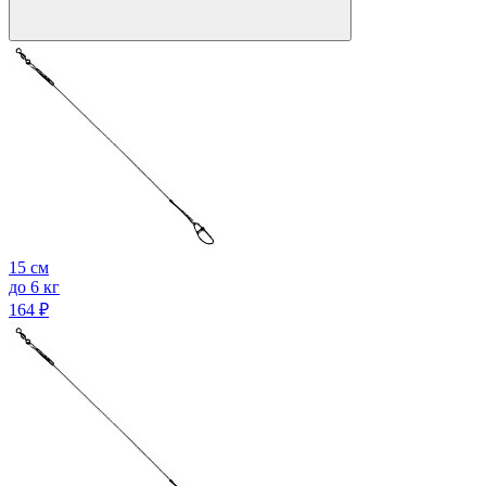
15 см
до 6 кг
164
₽