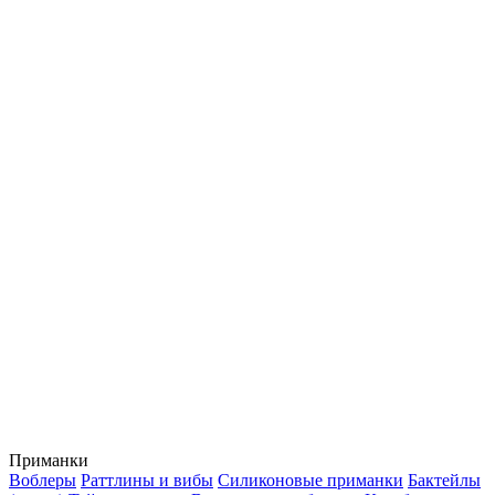
Приманки
Воблеры
Раттлины и вибы
Силиконовые приманки
Бактейлы