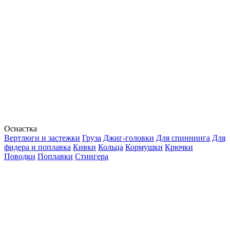
Оснастка
Вертлюги и застежки
Груза
Джиг-головки
Для спиннинга
Для
фидера и поплавка
Кивки
Кольца
Кормушки
Крючки
Поводки
Поплавки
Стингера