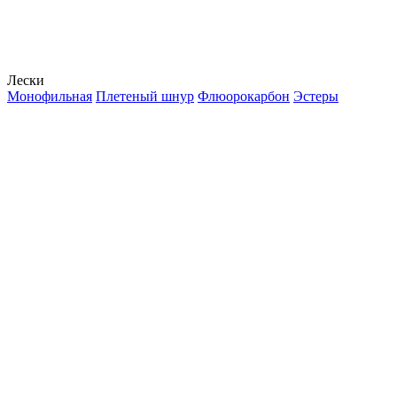
Лески
Монофильная
Плетеный шнур
Флюорокарбон
Эстеры