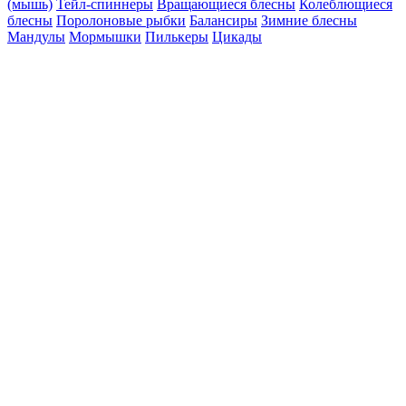
(мышь)
Тейл-спиннеры
Вращающиеся блесны
Колеблющиеся
блесны
Поролоновые рыбки
Балансиры
Зимние блесны
Мандулы
Мормышки
Пилькеры
Цикады