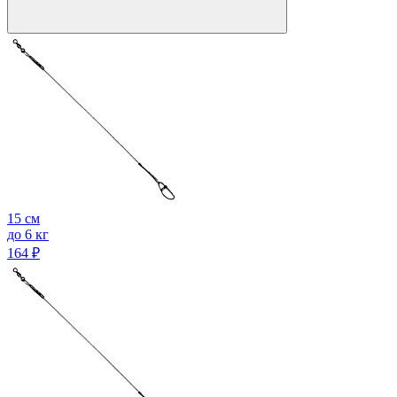
15 см
до 6 кг
164
₽