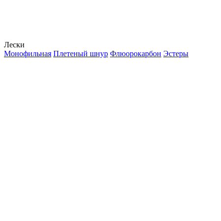
Лески
Монофильная
Плетеный шнур
Флюорокарбон
Эстеры