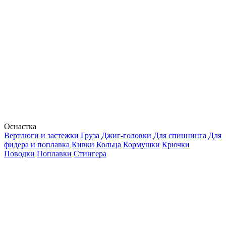
Оснастка
Вертлюги и застежки
Груза
Джиг-головки
Для спиннинга
Для
фидера и поплавка
Кивки
Кольца
Кормушки
Крючки
Поводки
Поплавки
Стингера