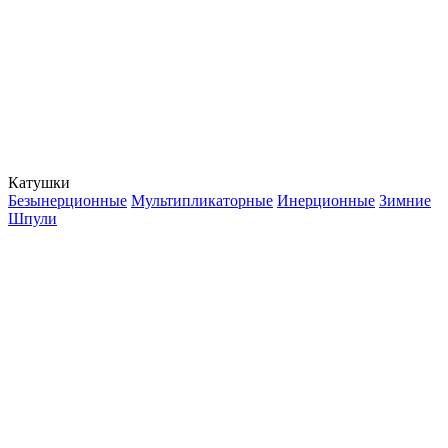
Катушки
Безынерционные
Мультипликаторные
Инерционные
Зимние
Шпули