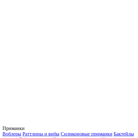
Приманки
Воблеры
Раттлины и вибы
Силиконовые приманки
Бактейлы