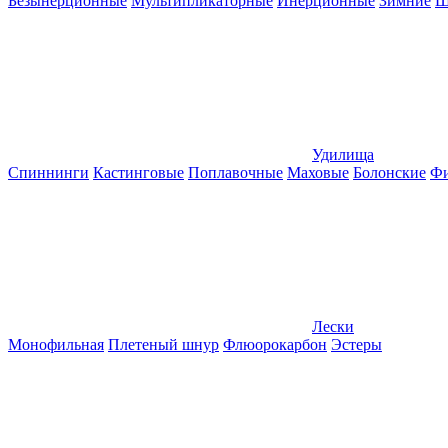
Безынерционные
Мультипликаторные
Инерционные
Зимние
Ш
Удилища
Спиннинги
Кастинговые
Поплавочные
Маховые
Болонские
Фи
Лески
Монофильная
Плетеный шнур
Флюорокарбон
Эстеры