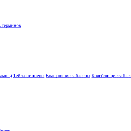
ь терминов
(мышь)
Тейл-спиннеры
Вращающиеся блесны
Колеблющиеся бле