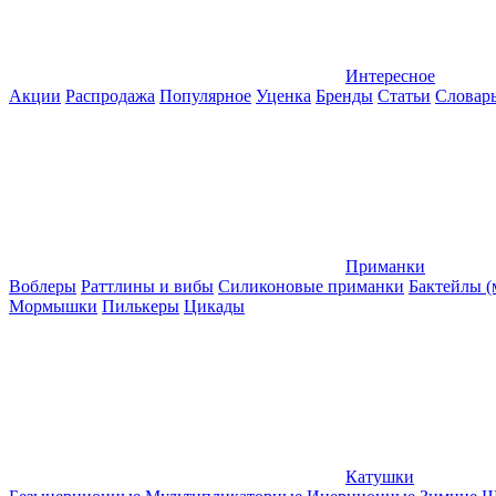
Интересное
Акции
Распродажа
Популярное
Уценка
Бренды
Статьи
Словар
Приманки
Воблеры
Раттлины и вибы
Силиконовые приманки
Бактейлы 
Мормышки
Пилькеры
Цикады
Катушки