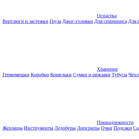
Оснастка
Вертлюги и застежки
Груза
Джиг-головки
Для спиннинга
Для 
Хранение
Гермомешки
Коробки
Кошельки
Сумки и рюкзаки
Тубусы
Чехл
Принадлежности
Жерлицы
Инструменты
Ледобуры
Липгрипы
Очки
Подсаки
Са