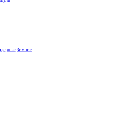
пули
дерные
Зимние