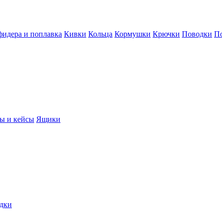
фидера и поплавка
Кивки
Кольца
Кормушки
Крючки
Поводки
П
ы и кейсы
Ящики
дки