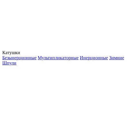
Катушки
Безынерционные
Мультипликаторные
Инерционные
Зимние
Шпули