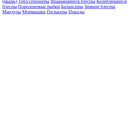
(мышь)
Тейл-спиннеры
Вращающиеся блесны
Колеблющиеся
блесны
Поролоновые рыбки
Балансиры
Зимние блесны
Мандулы
Мормышки
Пилькеры
Цикады