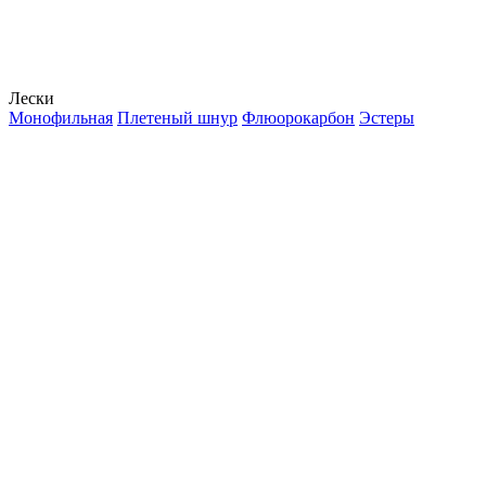
Лески
Монофильная
Плетеный шнур
Флюорокарбон
Эстеры