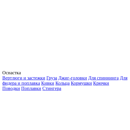
Оснастка
Вертлюги и застежки
Груза
Джиг-головки
Для спиннинга
Для
фидера и поплавка
Кивки
Кольца
Кормушки
Крючки
Поводки
Поплавки
Стингера