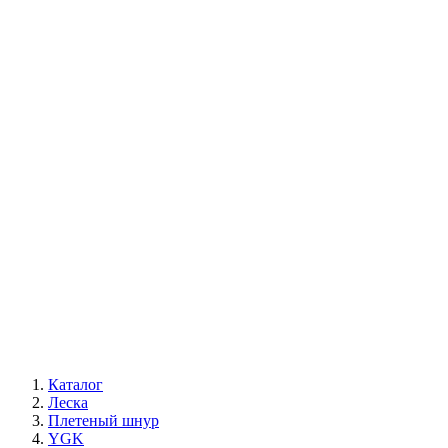
Каталог
Леска
Плетеный шнур
YGK