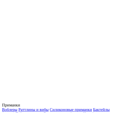
Приманки
Воблеры
Раттлины и вибы
Силиконовые приманки
Бактейлы