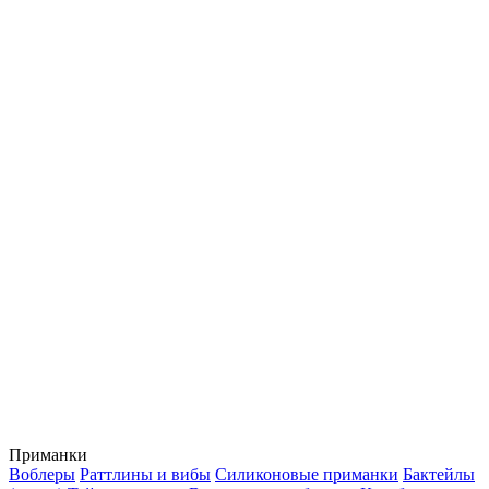
Приманки
Воблеры
Раттлины и вибы
Силиконовые приманки
Бактейлы