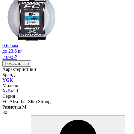
0,62 мм
до 23,6 кг
2 090
₽
Показать все
Характеристики
Бренд
YGK
Модель
X-Braid
Серия
FC Absorber Slim Strong
Размотка М
30