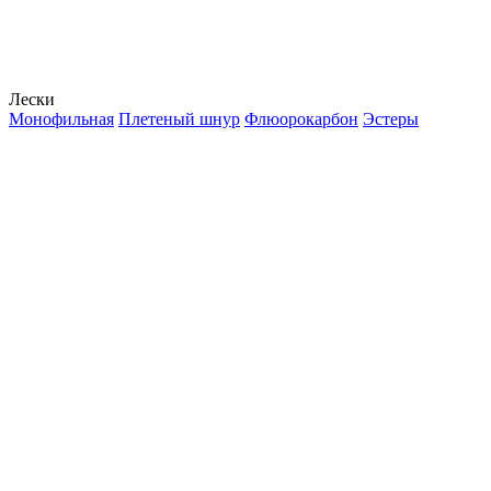
Лески
Монофильная
Плетеный шнур
Флюорокарбон
Эстеры