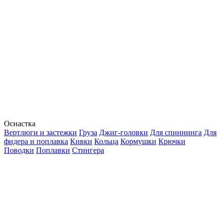
Оснастка
Вертлюги и застежки
Груза
Джиг-головки
Для спиннинга
Для
фидера и поплавка
Кивки
Кольца
Кормушки
Крючки
Поводки
Поплавки
Стингера