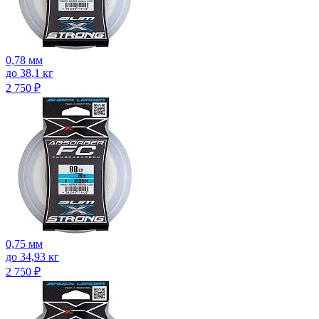
0,78 мм
до 38,1 кг
2 750
₽
0,75 мм
до 34,93 кг
2 750
₽