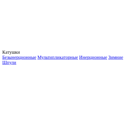
Катушки
Безынерционные
Мультипликаторные
Инерционные
Зимние
Шпули