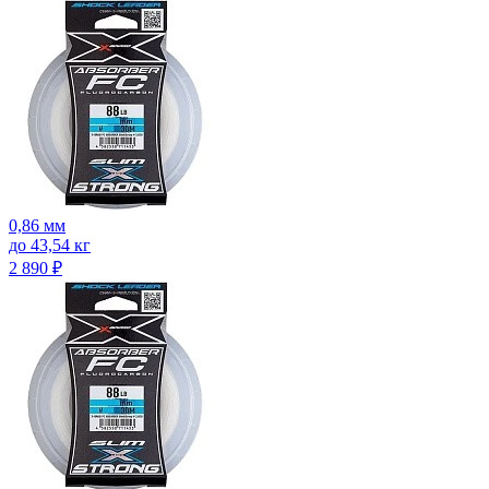
0,86 мм
до 43,54 кг
2 890
₽