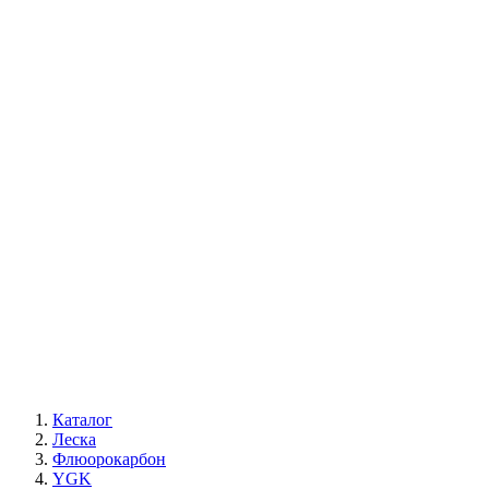
Каталог
Леска
Флюорокарбон
YGK