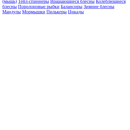
(мышь)
Тейл-спиннеры
Вращающиеся блесны
Колеблющиеся
блесны
Поролоновые рыбки
Балансиры
Зимние блесны
Мандулы
Мормышки
Пилькеры
Цикады