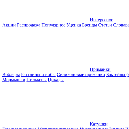
Интересное
Акции
Распродажа
Популярное
Уценка
Бренды
Статьи
Словар
Приманки
Воблеры
Раттлины и вибы
Силиконовые приманки
Бактейлы 
Мормышки
Пилькеры
Цикады
Катушки