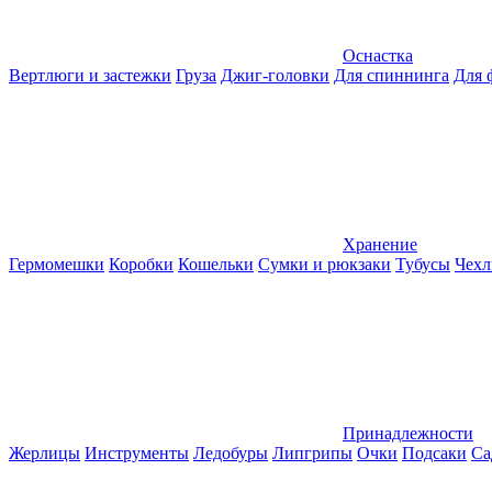
Оснастка
Вертлюги и застежки
Груза
Джиг-головки
Для спиннинга
Для 
Хранение
Гермомешки
Коробки
Кошельки
Сумки и рюкзаки
Тубусы
Чехл
Принадлежности
Жерлицы
Инструменты
Ледобуры
Липгрипы
Очки
Подсаки
Са