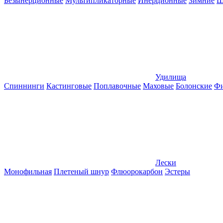
Безынерционные
Мультипликаторные
Инерционные
Зимние
Ш
Удилища
Спиннинги
Кастинговые
Поплавочные
Маховые
Болонские
Фи
Лески
Монофильная
Плетеный шнур
Флюорокарбон
Эстеры