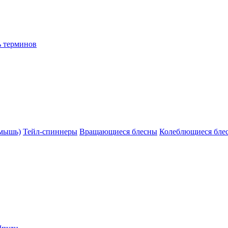
ь терминов
(мышь)
Тейл-спиннеры
Вращающиеся блесны
Колеблющиеся бле