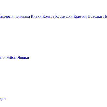
фидера и поплавка
Кивки
Кольца
Кормушки
Крючки
Поводки
П
ы и кейсы
Ящики
дки