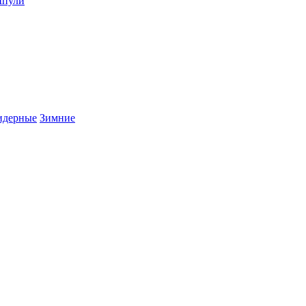
пули
дерные
Зимние