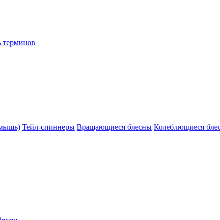
ь терминов
(мышь)
Тейл-спиннеры
Вращающиеся блесны
Колеблющиеся бле