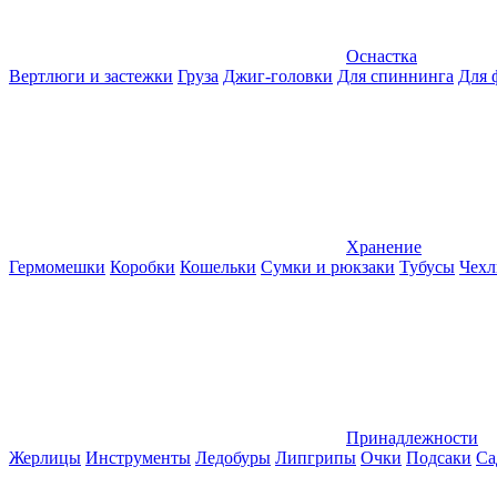
Оснастка
Вертлюги и застежки
Груза
Джиг-головки
Для спиннинга
Для 
Хранение
Гермомешки
Коробки
Кошельки
Сумки и рюкзаки
Тубусы
Чехл
Принадлежности
Жерлицы
Инструменты
Ледобуры
Липгрипы
Очки
Подсаки
Са