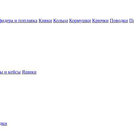
фидера и поплавка
Кивки
Кольца
Кормушки
Крючки
Поводки
П
ы и кейсы
Ящики
дки