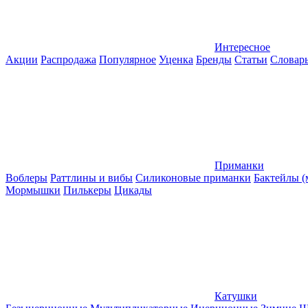
Интересное
Акции
Распродажа
Популярное
Уценка
Бренды
Статьи
Словар
Приманки
Воблеры
Раттлины и вибы
Силиконовые приманки
Бактейлы 
Мормышки
Пилькеры
Цикады
Катушки