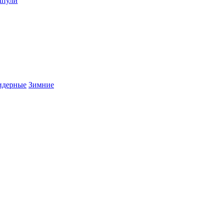
пули
дерные
Зимние