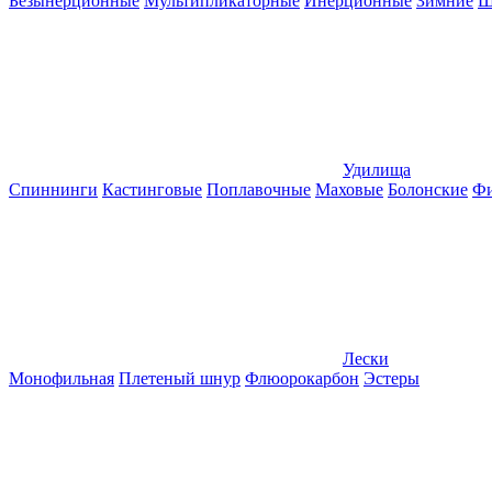
Безынерционные
Мультипликаторные
Инерционные
Зимние
Ш
Удилища
Спиннинги
Кастинговые
Поплавочные
Маховые
Болонские
Фи
Лески
Монофильная
Плетеный шнур
Флюорокарбон
Эстеры