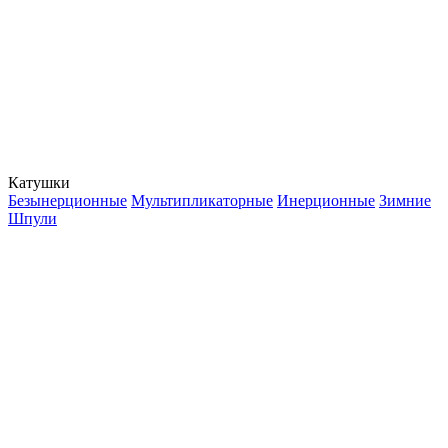
Катушки
Безынерционные
Мультипликаторные
Инерционные
Зимние
Шпули