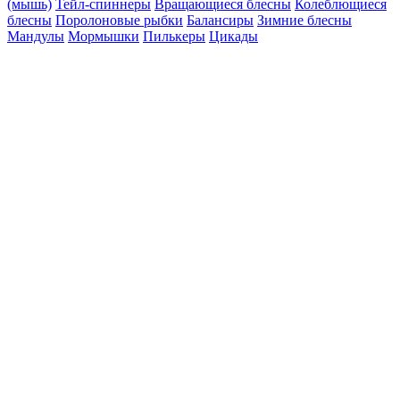
(мышь)
Тейл-спиннеры
Вращающиеся блесны
Колеблющиеся
блесны
Поролоновые рыбки
Балансиры
Зимние блесны
Мандулы
Мормышки
Пилькеры
Цикады