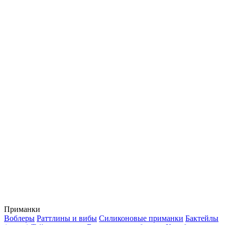
Приманки
Воблеры
Раттлины и вибы
Силиконовые приманки
Бактейлы