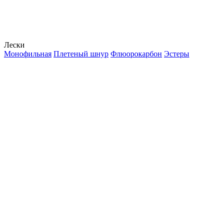
Лески
Монофильная
Плетеный шнур
Флюорокарбон
Эстеры