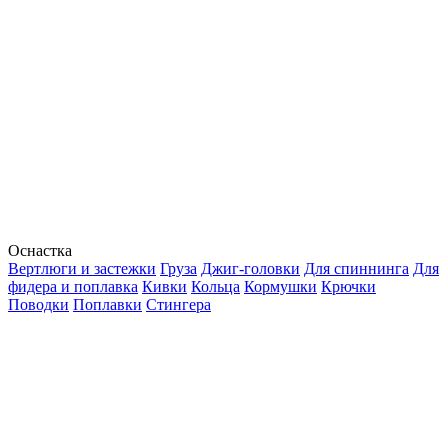
Оснастка
Вертлюги и застежки
Груза
Джиг-головки
Для спиннинга
Для
фидера и поплавка
Кивки
Кольца
Кормушки
Крючки
Поводки
Поплавки
Стингера