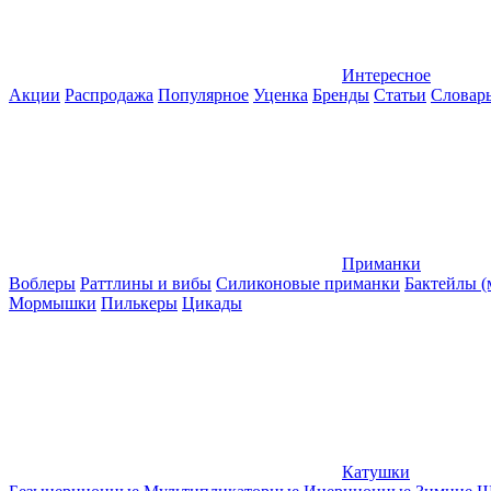
Интересное
Акции
Распродажа
Популярное
Уценка
Бренды
Статьи
Словар
Приманки
Воблеры
Раттлины и вибы
Силиконовые приманки
Бактейлы 
Мормышки
Пилькеры
Цикады
Катушки