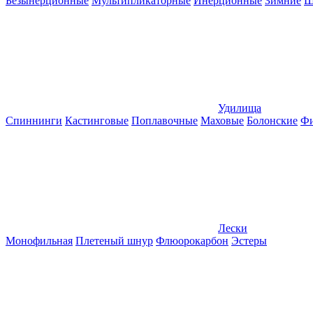
Безынерционные
Мультипликаторные
Инерционные
Зимние
Ш
Удилища
Спиннинги
Кастинговые
Поплавочные
Маховые
Болонские
Фи
Лески
Монофильная
Плетеный шнур
Флюорокарбон
Эстеры