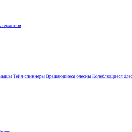
ь терминов
(мышь)
Тейл-спиннеры
Вращающиеся блесны
Колеблющиеся бле