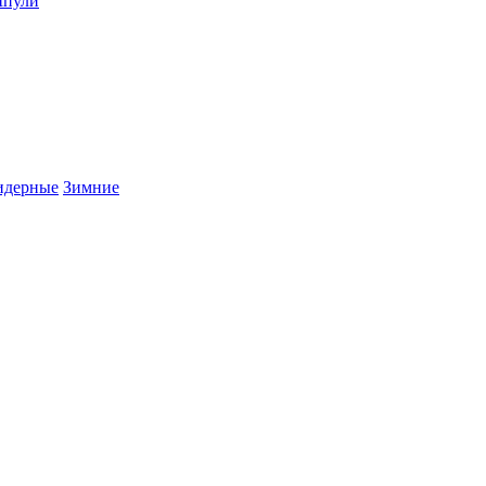
пули
дерные
Зимние