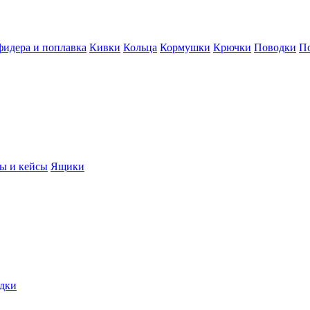
фидера и поплавка
Кивки
Кольца
Кормушки
Крючки
Поводки
П
ы и кейсы
Ящики
дки