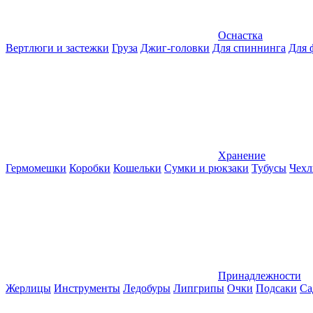
Оснастка
Вертлюги и застежки
Груза
Джиг-головки
Для спиннинга
Для 
Хранение
Гермомешки
Коробки
Кошельки
Сумки и рюкзаки
Тубусы
Чехл
Принадлежности
Жерлицы
Инструменты
Ледобуры
Липгрипы
Очки
Подсаки
Са