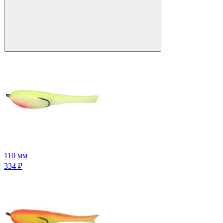
110 мм
334
₽