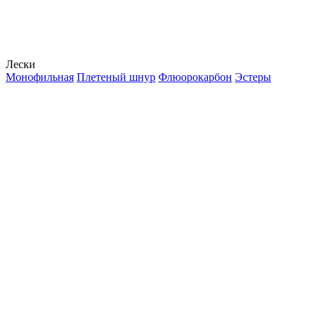
Лески
Монофильная
Плетеный шнур
Флюорокарбон
Эстеры