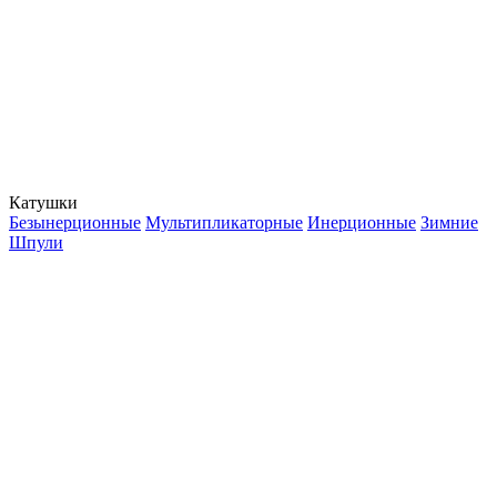
Катушки
Безынерционные
Мультипликаторные
Инерционные
Зимние
Шпули