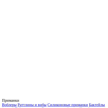
Приманки
Воблеры
Раттлины и вибы
Силиконовые приманки
Бактейлы