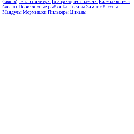
(мышь)
Тейл-спиннеры
Вращающиеся блесны
Колеблющиеся
блесны
Поролоновые рыбки
Балансиры
Зимние блесны
Мандулы
Мормышки
Пилькеры
Цикады