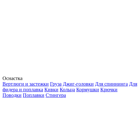
Оснастка
Вертлюги и застежки
Груза
Джиг-головки
Для спиннинга
Для
фидера и поплавка
Кивки
Кольца
Кормушки
Крючки
Поводки
Поплавки
Стингера