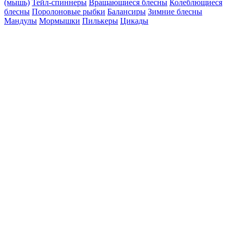
(мышь)
Тейл-спиннеры
Вращающиеся блесны
Колеблющиеся
блесны
Поролоновые рыбки
Балансиры
Зимние блесны
Мандулы
Мормышки
Пилькеры
Цикады