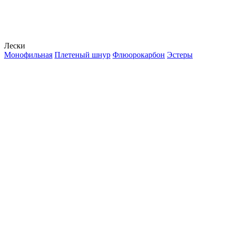
Лески
Монофильная
Плетеный шнур
Флюорокарбон
Эстеры