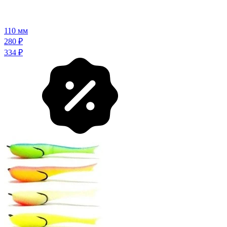
110 мм
280
₽
334
₽