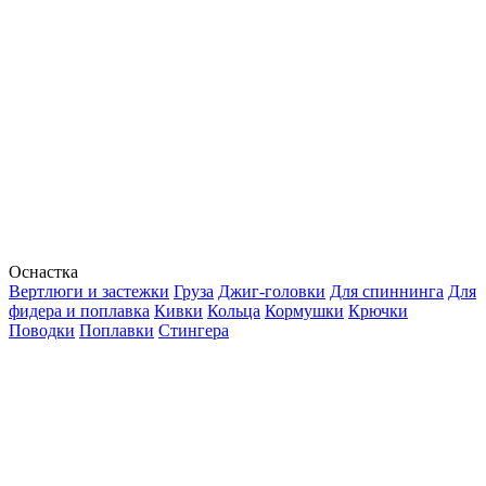
Оснастка
Вертлюги и застежки
Груза
Джиг-головки
Для спиннинга
Для
фидера и поплавка
Кивки
Кольца
Кормушки
Крючки
Поводки
Поплавки
Стингера