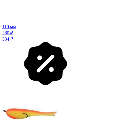
110 мм
280
₽
334
₽