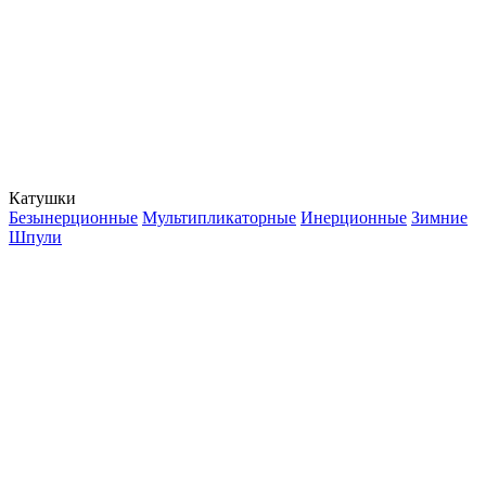
Катушки
Безынерционные
Мультипликаторные
Инерционные
Зимние
Шпули