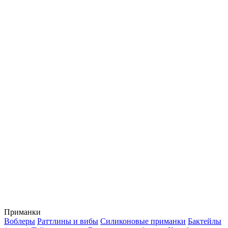
Приманки
Воблеры
Раттлины и вибы
Силиконовые приманки
Бактейлы